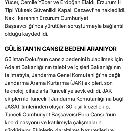
Yücer, Cemile Yücer ve Erdoğan Elaldı, Erzurum H
Tipi Yüksek Güvenlikli Kapalı Cezaevi'ne nakledildi.
Nakil kararının Erzurum Cumhuriyet
Başsavcılığı'nca yürütülen soruşturmayla bağlantılı
olduğu kaydedildi.
GÜLİSTAN'IN CANSIZ BEDENİ ARANIYOR
Gülistan Doku'nun cansız bedenini bulabilmek için
Adalet Bakanlığı'nın talebi ve İçişleri Bakanlığı'nın
talimatıyla, Jandarma Genel Komutanlığı'na bağlı
Jandarma Arama Kurtarma (JAK) ekipleri, son
teknoloji cihazlarla Tunceli'ye sevk edildi. JAK
ekipleri ile Tunceli İl Jandarma Komutanlığı'na bağlı
JASAT timlerinden oluşan 30 kişilik özel ekip,
Tunceli Cumhuriyet Başsavcısı Ebru Cansu'nun
koordinasyonu ve katılımıyla çalışmalarını
sürdürüyor. Ekiplerin, daraltılmış baz verileri ve