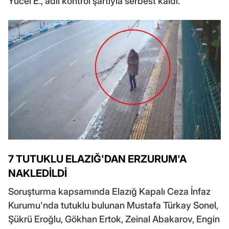
Yücel E., adli kontrol şartıyla serbest kaldı.
7 TUTUKLU ELAZIĞ'DAN ERZURUM'A
NAKLEDİLDİ
Soruşturma kapsamında Elazığ Kapalı Ceza İnfaz
Kurumu'nda tutuklu bulunan Mustafa Türkay Sonel,
Şükrü Eroğlu, Gökhan Ertok, Zeinal Abakarov, Engin