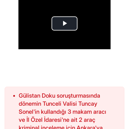
Gülistan Doku soruşturmasında
dönemin Tunceli Valisi Tuncay
Sonel'in kullandığı 3 makam aracı
ve İl Özel İdaresi'ne ait 2 araç
kriminal inceleme için Ankara'ya