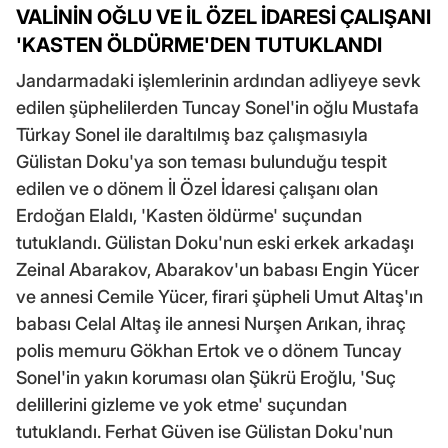
VALİNİN OĞLU VE İL ÖZEL İDARESİ ÇALIŞANI
'KASTEN ÖLDÜRME'DEN TUTUKLANDI
Jandarmadaki işlemlerinin ardından adliyeye sevk
edilen şüphelilerden Tuncay Sonel'in oğlu Mustafa
Türkay Sonel ile daraltılmış baz çalışmasıyla
Gülistan Doku'ya son teması bulunduğu tespit
edilen ve o dönem İl Özel İdaresi çalışanı olan
Erdoğan Elaldı, 'Kasten öldürme' suçundan
tutuklandı. Gülistan Doku'nun eski erkek arkadaşı
Zeinal Abarakov, Abarakov'un babası Engin Yücer
ve annesi Cemile Yücer, firari şüpheli Umut Altaş'ın
babası Celal Altaş ile annesi Nurşen Arıkan, ihraç
polis memuru Gökhan Ertok ve o dönem Tuncay
Sonel'in yakın koruması olan Şükrü Eroğlu, 'Suç
delillerini gizleme ve yok etme' suçundan
tutuklandı. Ferhat Güven ise Gülistan Doku'nun