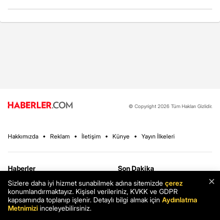
© Copyright 2026 Tüm Hakları Gizlidir.
Hakkımızda
Reklam
İletişim
Künye
Yayın İlkeleri
Haberler
Son Dakika
×
Sizlere daha iyi hizmet sunabilmek adına sitemizde
çerez
Ekonomi
Sağlık
konumlandırmaktayız. Kişisel verileriniz, KVKK ve GDPR
Spor
Teknoloji
kapsamında toplanıp işlenir. Detaylı bilgi almak için
Aydınlatma
Metnimizi
inceleyebilirsiniz.
Magazin
Finans