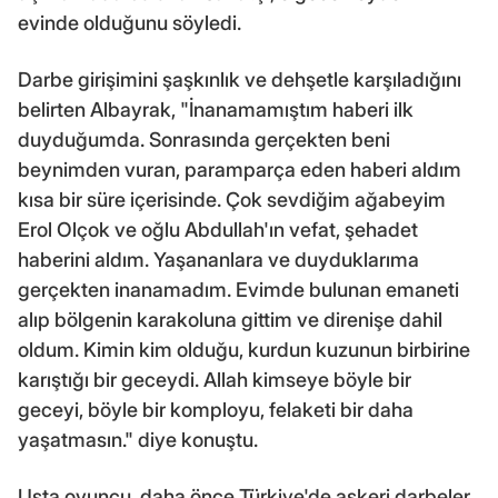
evinde olduğunu söyledi.
Darbe girişimini şaşkınlık ve dehşetle karşıladığını
belirten Albayrak, "İnanamamıştım haberi ilk
duyduğumda. Sonrasında gerçekten beni
beynimden vuran, paramparça eden haberi aldım
kısa bir süre içerisinde. Çok sevdiğim ağabeyim
Erol Olçok ve oğlu Abdullah'ın vefat, şehadet
haberini aldım. Yaşananlara ve duyduklarıma
gerçekten inanamadım. Evimde bulunan emaneti
alıp bölgenin karakoluna gittim ve direnişe dahil
oldum. Kimin kim olduğu, kurdun kuzunun birbirine
karıştığı bir geceydi. Allah kimseye böyle bir
geceyi, böyle bir komployu, felaketi bir daha
yaşatmasın." diye konuştu.
Usta oyuncu, daha önce Türkiye'de askeri darbeler