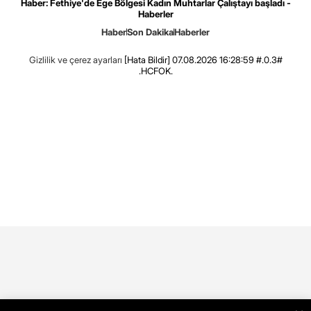
Haber: Fethiye'de Ege Bölgesi Kadın Muhtarlar Çalıştayı başladı -
Haberler
Haber
Son Dakika
Haberler
Gizlilik ve çerez ayarları
[Hata Bildir]
07.08.2026 16:28:59 #.0.3#
.HCFOK.