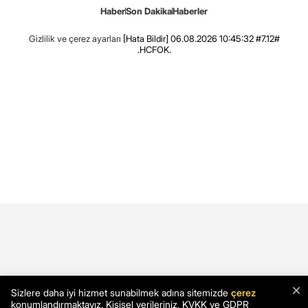
Haber
Son Dakika
Haberler
Gizlilik ve çerez ayarları
[Hata Bildir]
06.08.2026 10:45:32 #7.12#
.HCFOK.
×
Sizlere daha iyi hizmet sunabilmek adına sitemizde
çerez
konumlandırmaktayız. Kişisel verileriniz, KVKK ve GDPR