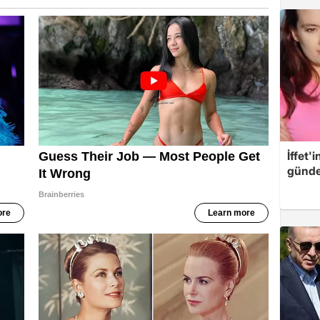
İffet'
günde