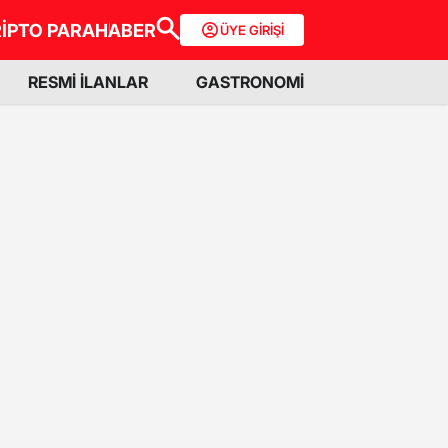
İPTO PARA
HABER
ÜYE GİRİŞİ
RESMİ İLANLAR
GASTRONOMİ