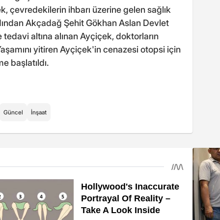
k, çevredekilerin ihbarı üzerine gelen sağlık
rdından Akçadağ Şehit Gökhan Aslan Devlet
e tedavi altına alınan Ayçiçek, doktorların
şamını yitiren Ayçiçek'in cenazesi otopsi için
me başlatıldı.
Güncel
İnşaat