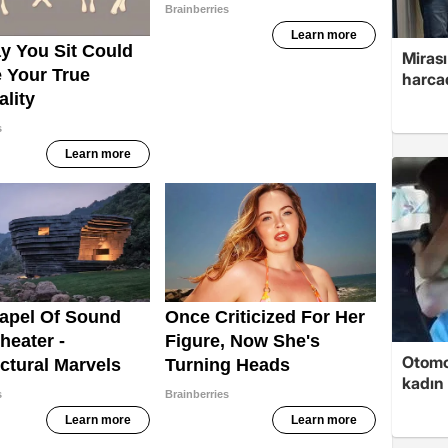
Mirası
harcad
Otomob
kadın 