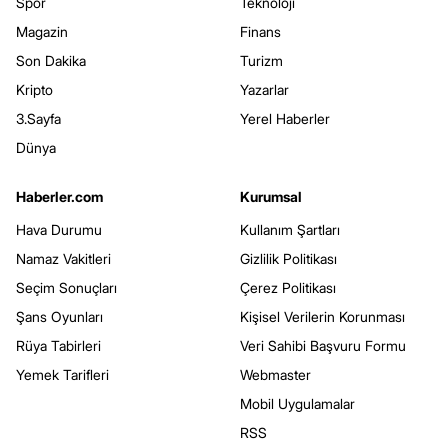
Spor
Teknoloji
Magazin
Finans
Son Dakika
Turizm
Kripto
Yazarlar
3.Sayfa
Yerel Haberler
Dünya
Haberler.com
Kurumsal
Hava Durumu
Kullanım Şartları
Namaz Vakitleri
Gizlilik Politikası
Seçim Sonuçları
Çerez Politikası
Şans Oyunları
Kişisel Verilerin Korunması
Rüya Tabirleri
Veri Sahibi Başvuru Formu
Yemek Tarifleri
Webmaster
Mobil Uygulamalar
RSS