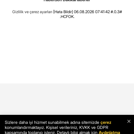
Gizlilik ve çerez ayarları
[Hata Bildir]
06.08.2026 07:41:42 #.0.3#
.HCFOK.
×
Sizlere daha iyi hizmet sunabilmek adına sitemizde
çerez
konumlandırmaktayız. Kişisel verileriniz, KVKK ve GDPR
kapsamında toplanıp işlenir. Detaylı bilgi almak için
Aydınlatma