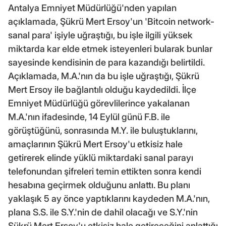
Antalya Emniyet Müdürlüğü'nden yapılan
açıklamada, Şükrü Mert Ersoy'un 'Bitcoin network-
sanal para' işiyle uğraştığı, bu işle ilgili yüksek
miktarda kar elde etmek isteyenleri bularak bunlar
sayesinde kendisinin de para kazandığı belirtildi.
Açıklamada, M.A.'nın da bu işle uğraştığı, Şükrü
Mert Ersoy ile bağlantılı olduğu kaydedildi. İlçe
Emniyet Müdürlüğü görevlilerince yakalanan
M.A.'nın ifadesinde, 14 Eylül günü F.B. ile
görüştüğünü, sonrasında M.Y. ile buluştuklarını,
amaçlarının Şükrü Mert Ersoy'u etkisiz hale
getirerek elinde yüklü miktardaki sanal parayı
telefonundan şifreleri temin ettikten sonra kendi
hesabına geçirmek olduğunu anlattı. Bu planı
yaklaşık 5 ay önce yaptıklarını kaydeden M.A.'nın,
plana S.S. ile S.Y.'nin de dahil olacağı ve S.Y.'nin
Şükrü Mert Ersoy'u etkisiz hale getireceğini anlattığı