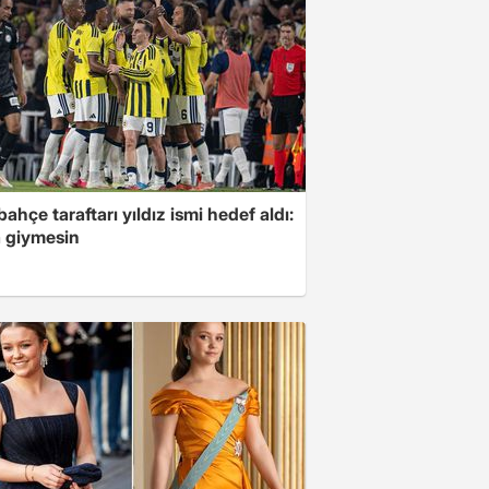
ahçe taraftarı yıldız ismi hedef aldı:
 giymesin