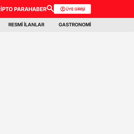
İPTO PARA
HABER
ÜYE GİRİŞİ
RESMİ İLANLAR
GASTRONOMİ