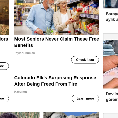
Sarayd
aylık 
Dev in
göre