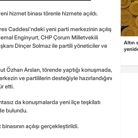
ni hizmet binası törenle hizmete açıldı.
s Caddesi'ndeki yeni parti merkezinin açılış
 Cemal Enginyurt, CHP Çorum Milletvekili
Altın 
anı Dinçer Solmaz ile partili yöneticiler ve
yenid
t Özhan Arslan, törende yaptığı konuşmada,
erkezin ve partililerin desteğiyle hazırlandığını
 etti.
htasız da konuşmalarda yeni ilçe teşkilatı
nde bulundu.
nasının açılışı gerçekleştirildi.