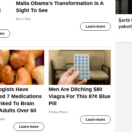
Şartlı
yakınl