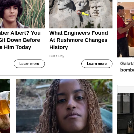
Galata
bomb