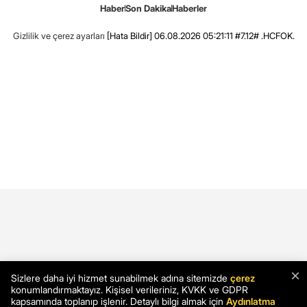
Haber
Son Dakika
Haberler
Gizlilik ve çerez ayarları
[Hata Bildir]
06.08.2026 05:21:11 #7.12# .HCFOK.
×
Sizlere daha iyi hizmet sunabilmek adına sitemizde
çerez
konumlandırmaktayız. Kişisel verileriniz, KVKK ve GDPR
kapsamında toplanıp işlenir. Detaylı bilgi almak için
Aydınlatma