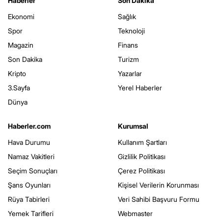
Haberler
Son Dakika
Ekonomi
Sağlık
Spor
Teknoloji
Magazin
Finans
Son Dakika
Turizm
Kripto
Yazarlar
3.Sayfa
Yerel Haberler
Dünya
Haberler.com
Kurumsal
Hava Durumu
Kullanım Şartları
Namaz Vakitleri
Gizlilik Politikası
Seçim Sonuçları
Çerez Politikası
Şans Oyunları
Kişisel Verilerin Korunması
Rüya Tabirleri
Veri Sahibi Başvuru Formu
Yemek Tarifleri
Webmaster