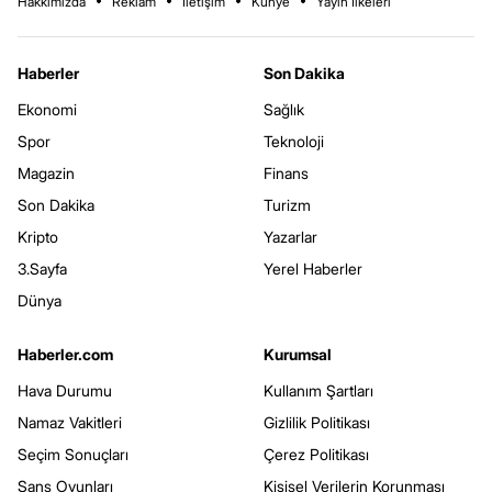
Hakkımızda
Reklam
İletişim
Künye
Yayın İlkeleri
Haberler
Son Dakika
Ekonomi
Sağlık
Spor
Teknoloji
Magazin
Finans
Son Dakika
Turizm
Kripto
Yazarlar
3.Sayfa
Yerel Haberler
Dünya
Haberler.com
Kurumsal
Hava Durumu
Kullanım Şartları
Namaz Vakitleri
Gizlilik Politikası
Seçim Sonuçları
Çerez Politikası
Şans Oyunları
Kişisel Verilerin Korunması