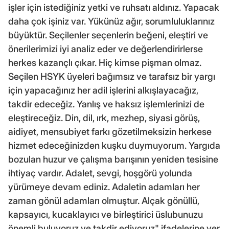
işler için istediğiniz yetki ve ruhsatı aldınız. Yapacak
daha çok işiniz var. Yükünüz ağır, sorumluluklarınız
büyüktür. Seçilenler seçenlerin beğeni, eleştiri ve
önerilerimizi iyi analiz eder ve değerlendirirlerse
herkes kazançlı çıkar. Hiç kimse pişman olmaz.
Seçilen HSYK üyeleri bağımsız ve tarafsız bir yargı
için yapacağınız her adil işlerini alkışlayacağız,
takdir edeceğiz. Yanlış ve haksız işlemlerinizi de
eleştireceğiz. Din, dil, ırk, mezhep, siyasi görüş,
aidiyet, mensubiyet farkı gözetilmeksizin herkese
hizmet edeceğinizden kuşku duymuyorum. Yargıda
bozulan huzur ve çalışma barışının yeniden tesisine
ihtiyaç vardır. Adalet, sevgi, hoşgörü yolunda
yürümeye devam ediniz. Adaletin adamları her
zaman gönül adamları olmuştur. Alçak gönüllü,
kapsayıcı, kucaklayıcı ve birleştirici üslubunuzu
önemli buluyoruz ve takdir ediyoruz" ifadelerine yer