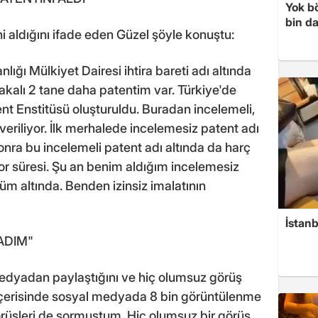
Yok bö
bin da
ni aldığını ifade eden Güzel şöyle konuştu:
ığı Mülkiyet Dairesi ihtira bareti adı altında
akalı 2 tane daha patentim var. Türkiye'de
tent Enstitüsü oluşturuldu. Buradan incelemeli,
veriliyor. İlk merhalede incelemesiz patent adı
 sonra bu incelemeli patent adı altında da harç
ıyor süresi. Şu an benim aldığım incelemesiz
üm altında. Benden izinsiz imalatının
İstanb
ADIM"
edyadan paylaştığını ve hiç olumsuz görüş
 içerisinde sosyal medyada 8 bin görüntülenme
üşleri de sormuştum. Hiç olumsuz bir görüş