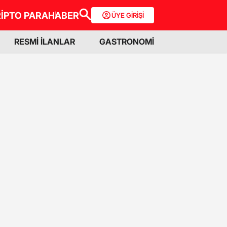
İPTO PARA
HABER
ÜYE GİRİŞİ
RESMİ İLANLAR
GASTRONOMİ