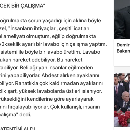
EK BİR ÇALIŞMA"
doğrulmakta sorun yaşadığı için aklına böyle
, "İnsanların ihtiyaçları, çeşitli icatları
 bel ameliyatı olmuştum, eğilip doğrulmakta
ükseklik ayarlı bir lavabo için çalışma yaptım.
Demirt
Bakan
 sistemi ile böyle bir lavabo ürettim. Lavabo
karı hareket edebiliyor. Bu hareket
abiliyor. Beli ağrıyan insanlar eğilmeden
erini yapabiliyorlar. Abdest alırken ayaklarını
iliyor. Rahatlıkla çok kaldırmadan ayaklarını
lik şart, yüksek lavabolarda üstleri ıslanıyor.
üksekliğini kendilerine göre ayarlayarak
erini fırçalayabiliyorlar. Çok kullanışlı, insanın
alışma" dedi.
ATENTİNİ ALDI