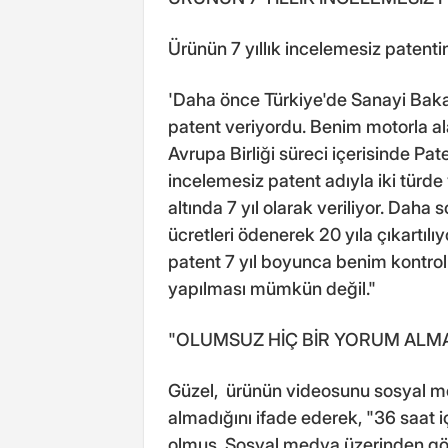
Ürünün 7 yıllık incelemesiz patenti
'Daha önce Türkiye'de Sanayi Bakanl
patent veriyordu. Benim motorla al
Avrupa Birliği süreci içerisinde Pa
incelemesiz patent adıyla iki türde 
altında 7 yıl olarak veriliyor. Daha
ücretleri ödenerek 20 yıla çıkartıl
patent 7 yıl boyunca benim kontrol
yapılması mümkün değil."
"OLUMSUZ HİÇ BİR YORUM ALM
Güzel, ürünün videosunu sosyal m
almadığını ifade ederek, "36 saat
olmuş. Sosyal medya üzerinden gör