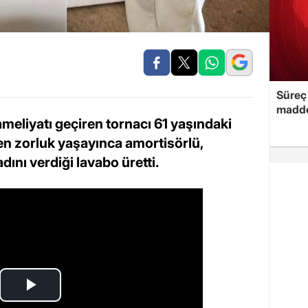
Süreç 
madde
 ameliyatı geçiren tornacı 61 yaşındaki
en zorluk yaşayınca amortisörlü,
dını verdiği lavabo üretti.