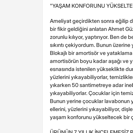
"YAŞAM KONFORUNU YÜKSELTEC
Ameliyat geçirdikten sonra eğilip 
bir fikir geldiğini anlatan Ahmet Güzel
zorunlu kılıyor, yaptırıyor. Ben de
sıkıntı çekiyordum. Bunun üzerine y
Blokajlı bir amortisör ve yataklama
amortisörün boyu kadar aşağı ve yu
esnasında istenilen yükseklikte dur
yüzlerini yıkayabiliyorlar, temizlikl
yıkarken 50 santimetreye adar ineb
yıkayabiliyorlar. Çocuklar için temiz
Bunun yerine çocuklar lavabonun y
ellerini, yüzlerini yıkayabiliyor, dişl
yaşam konforunu yükseltecek bir ç
ÜRÜNÜN 7 YILLIK İNCELEMESİZ P