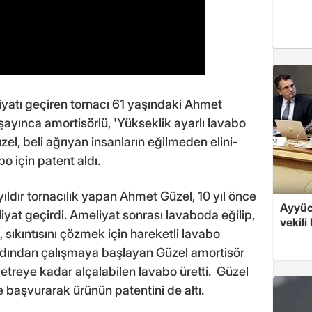
liyatı geçiren tornacı 61 yaşındaki Ahmet
şayınca amortisörlü, 'Yükseklik ayarlı lavabo
üzel, beli ağrıyan insanların eğilmeden elini-
 için patent aldı.
ldır tornacılık yapan Ahmet Güzel, 10 yıl önce
Ayyüce
eliyat geçirdi. Ameliyat sonrası lavaboda eğilip,
vekili
sıkıntısını çözmek için hareketli lavabo
ardından çalışmaya başlayan Güzel amortisör
treye kadar alçalabilen lavabo üretti. Güzel
 başvurarak ürünün patentini de altı.