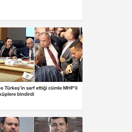
 Türkeş'in sarf ettiği cümle MHP'li
 küplere bindirdi