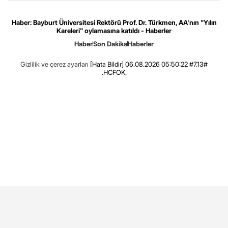
Haber: Bayburt Üniversitesi Rektörü Prof. Dr. Türkmen, AA'nın "Yılın
Kareleri" oylamasına katıldı - Haberler
Haber
Son Dakika
Haberler
Gizlilik ve çerez ayarları
[Hata Bildir]
06.08.2026 05:50:22 #7.13#
.HCFOK.