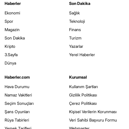
Haberler
Son Dakika
Ekonomi
Sağlık
Spor
Teknoloji
Magazin
Finans
Son Dakika
Turizm
Kripto
Yazarlar
3.Sayfa
Yerel Haberler
Dünya
Haberler.com
Kurumsal
Hava Durumu
Kullanım Şartları
Namaz Vakitleri
Gizlilik Politikası
Seçim Sonuçları
Çerez Politikası
Şans Oyunları
Kişisel Verilerin Korunması
Rüya Tabirleri
Veri Sahibi Başvuru Formu
Yemek Tarifleri
Webmaster