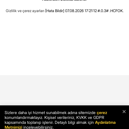
Gizlilik ve çerez ayarları
[Hata Bildir]
07.08.2026 17:21:12 #.0.3# .HCFOK.
×
Sizlere daha iyi hizmet sunabilmek adına sitemizde
çerez
konumlandırmaktayız. Kişisel verileriniz, KVKK ve GDPR
kapsamında toplanıp işlenir. Detaylı bilgi almak için
Aydınlatma
Metnimizi
inceleyebilirsiniz.