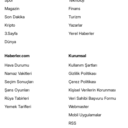
Spor
Teknoloji
Magazin
Finans
Son Dakika
Turizm
Kripto
Yazarlar
3.Sayfa
Yerel Haberler
Dünya
Haberler.com
Kurumsal
Hava Durumu
Kullanım Şartları
Namaz Vakitleri
Gizlilik Politikası
Seçim Sonuçları
Çerez Politikası
Şans Oyunları
Kişisel Verilerin Korunması
Rüya Tabirleri
Veri Sahibi Başvuru Formu
Yemek Tarifleri
Webmaster
Mobil Uygulamalar
RSS