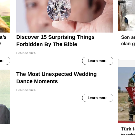
Son a
olan 
Türk t
taraf