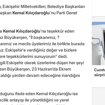
, Eskişehir Milletvekilleri, Belediye Başkanları
 Başkan
Kemal Kılıçdaroğlu
'nu Parti Genel
la
Kemal Kılıçdaroğlu
'na teşekkür eden
z Büyükerşen, "İl başkanımız, ?
arımız ve meclis üyelerimiz ile birlikte burada
 Eskişehir'e verdiğiniz değer ve bizlere
ere teşekkürlerimi sunuyorum" dedi.
ilgili Eskişehir olarak üzerlerine düşen her şeyi
çizen Büyükerşen, 23 Haziran'da Ekrem
Cumhu
sürpri
kaldığı yerden devam edeceğine inandığını
uğunu ifade eden Kemal Kılıçdaroğlu ise
cilik anlayışı ile yönetildiğini ve yerel