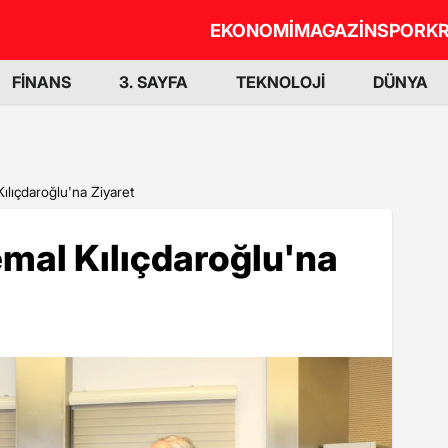
EKONOMİ
MAGAZİN
SPOR
KR
FİNANS
3. SAYFA
TEKNOLOJİ
DÜNYA
ılıçdaroğlu'na Ziyaret
mal Kılıçdaroğlu'na