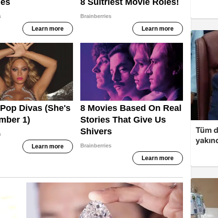
Tüm d
yakınd