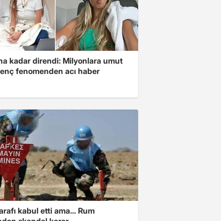
na kadar direndi: Milyonlara umut
genç fenomenden acı haber
arafı kabul etti ama... Rum
ından skandal karar