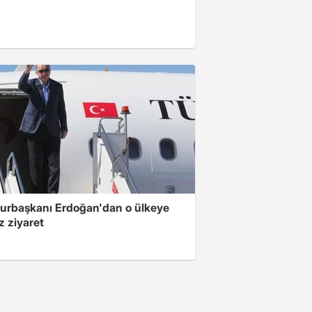
rbaşkanı Erdoğan'dan o ülkeye
z ziyaret