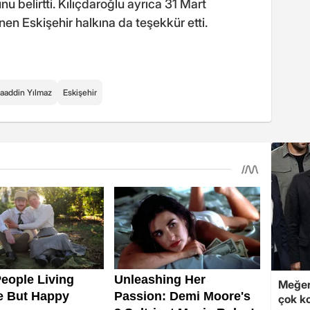
u belirtti. Kılıçdaroğlu ayrıca 31 Mart
en Eskişehir halkına da teşekkür etti.
laaddin Yılmaz
Eskişehir
Meğer
çok k