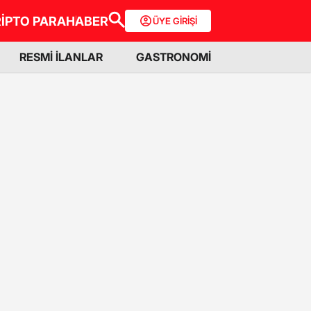
İPTO PARA
HABER
ÜYE GİRİŞİ
RESMİ İLANLAR
GASTRONOMİ