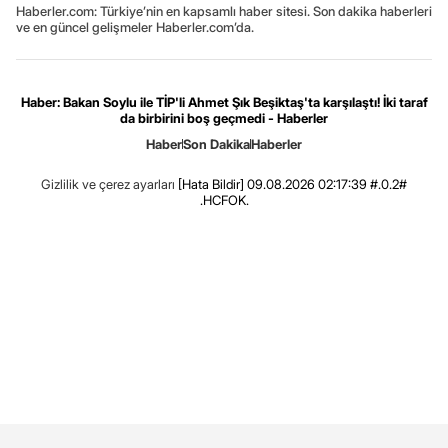
Haberler.com: Türkiye’nin en kapsamlı haber sitesi. Son dakika haberleri
ve en güncel gelişmeler Haberler.com’da.
Haber: Bakan Soylu ile TİP'li Ahmet Şık Beşiktaş'ta karşılaştı! İki taraf
da birbirini boş geçmedi - Haberler
Haber
Son Dakika
Haberler
Gizlilik ve çerez ayarları
[Hata Bildir]
09.08.2026 02:17:39 #.0.2#
.HCFOK.