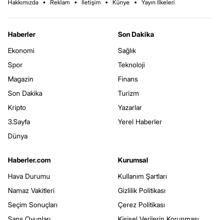
Hakkımızda
Reklam
İletişim
Künye
Yayın İlkeleri
Haberler
Son Dakika
Ekonomi
Sağlık
Spor
Teknoloji
Magazin
Finans
Son Dakika
Turizm
Kripto
Yazarlar
3.Sayfa
Yerel Haberler
Dünya
Haberler.com
Kurumsal
Hava Durumu
Kullanım Şartları
Namaz Vakitleri
Gizlilik Politikası
Seçim Sonuçları
Çerez Politikası
Şans Oyunları
Kişisel Verilerin Korunması