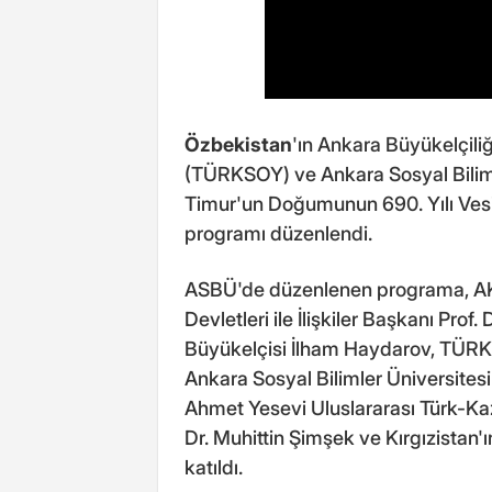
Özbekistan
'ın Ankara Büyükelçiliği
(TÜRKSOY) ve Ankara Sosyal Bilimle
Timur'un Doğumunun 690. Yılı Vesi
programı düzenlendi.
ASBÜ'de düzenlenen programa, AK 
Devletleri ile İlişkiler Başkanı Prof.
Büyükelçisi İlham Haydarov, TÜRKS
Ankara Sosyal Bilimler Üniversites
Ahmet Yesevi Uluslararası Türk-Kaz
Dr. Muhittin Şimşek ve Kırgızista
katıldı.