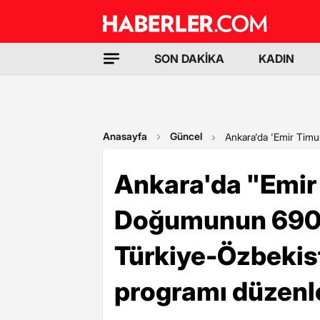
SON DAKİKA
KADIN
Anasayfa
Güncel
Ankara'da 'Emir Timur
Ankara'da "Emir
Doğumunun 690. Y
Türkiye-Özbekista
programı düzenl