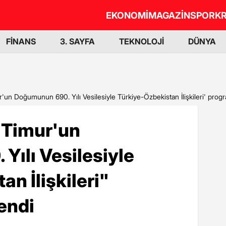
EKONOMİ
MAGAZİN
SPOR
KR
FİNANS
3. SAYFA
TEKNOLOJİ
DÜNYA
'un Doğumunun 690. Yılı Vesilesiyle Türkiye-Özbekistan İlişkileri' prog
 Timur'un
ılı Vesilesiyle
n İlişkileri"
endi