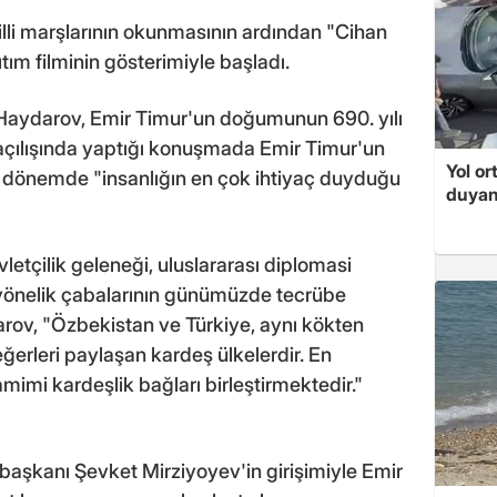
lli marşlarının okunmasının ardından "Cihan
ım filminin gösterimiyle başladı.
Haydarov, Emir Timur'un doğumunun 690. yılı
açılışında yaptığı konuşmada Emir Timur'un
Yol or
t dönemde "insanlığın en çok ihtiyaç duyduğu
duyan
etçilik geleneği, uluslararası diplomasi
ine yönelik çabalarının günümüzde tecrübe
rov, "Özbekistan ve Türkiye, aynı kökten
eğerleri paylaşan kardeş ülkelerdir. En
samimi kardeşlik bağları birleştirmektedir."
kanı Şevket Mirziyoyev'in girişimiyle Emir