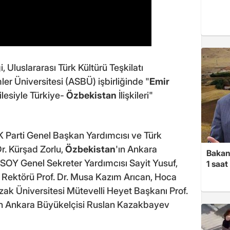
, Uluslararası Türk Kültürü Teşkilatı
r Üniversitesi (ASBÜ) işbirliğinde "
Emir
lesiyle Türkiye-
Özbekistan
İlişkileri"
Parti Genel Başkan Yardımcısı ve Türk
 Dr. Kürşad Zorlu,
Özbekistan
'ın Ankara
Bakan
OY Genel Sekreter Yardımcısı Sayit Yusuf,
1 saa
i Rektörü Prof. Dr. Musa Kazım Arıcan, Hoca
ak Üniversitesi Mütevelli Heyet Başkanı Prof.
n'ın Ankara Büyükelçisi Ruslan Kazakbayev