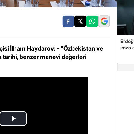
Erdoğa
imza a
isi İlham Haydarov: - "Özbekistan ve
ı tarihi, benzer manevi değerleri