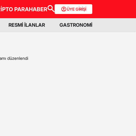
İPTO PARA
HABER
ÜYE GİRİŞİ
RESMİ İLANLAR
GASTRONOMİ
ramı düzenlendi