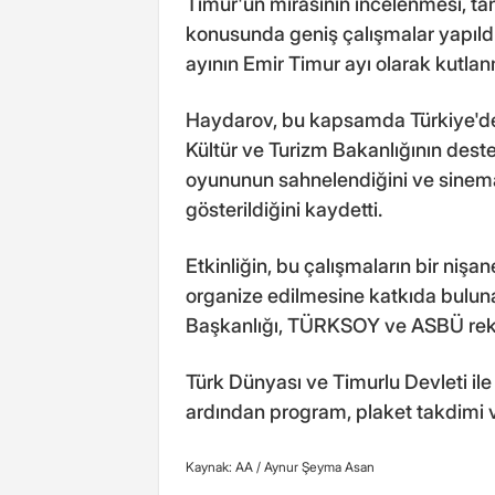
Timur'un mirasının incelenmesi, tan
konusunda geniş çalışmalar yapıldı
ayının Emir Timur ayı olarak kutlanma
Haydarov, bu kapsamda Türkiye'de or
Kültür ve Turizm Bakanlığının desteğ
oyununun sahnelendiğini ve sinemala
gösterildiğini kaydetti.
Etkinliğin, bu çalışmaların bir niş
organize edilmesine katkıda bulunan 
Başkanlığı, TÜRKSOY ve ASBÜ rekt
Türk Dünyası ve Timurlu Devleti ile il
ardından program, plaket takdimi v
Kaynak: AA /
Aynur Şeyma Asan