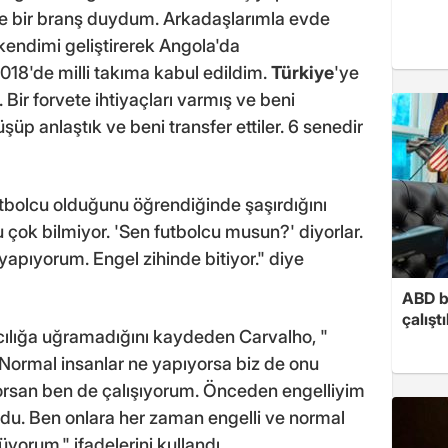
e bir branş duydum. Arkadaşlarımla evde
ndimi geliştirerek Angola'da
2018'de milli takıma kabul edildim.
Türkiye
'ye
ir forvete ihtiyaçları varmış ve beni
üp anlaştık ve beni transfer ettiler. 6 senedir
utbolcu olduğunu öğrendiğinde şaşırdığını
u çok bilmiyor. 'Sen futbolcu musun?' diyorlar.
apıyorum. Engel zihinde bitiyor." diye
ABD b
çalışt
cılığa uğramadığını kaydeden Carvalho, "
Normal insanlar ne yapıyorsa biz de onu
ıyorsan ben de çalışıyorum. Önceden engelliyim
rdu. Ben onlara her zaman engelli ve normal
yorum." ifadelerini kullandı.