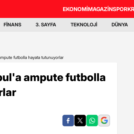
EKONOMİ
MAGAZİN
SPOR
KR
FİNANS
3. SAYFA
TEKNOLOJİ
DÜNYA
 ampute futbolla hayata tutunuyorlar
bul'a ampute futbolla
lar