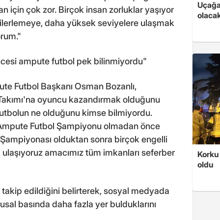
Uçağa 
 için çok zor. Birçok insan zorluklar yaşıyor
olaca
li ilerlemeye, daha yüksek seviyelere ulaşmak
orum."
cesi ampute futbol pek bilinmiyordu"
ute Futbol Başkanı Osman Bozanlı,
l Takımı'na oyuncu kazandırmak olduğunu
futbolun ne olduğunu kimse bilmiyordu.
a Ampute Futbol Şampiyonu olmadan önce
Şampiyonası olduktan sonra birçok engelli
ra ulaşıyoruz amacımız tüm imkanları seferber
Korku 
oldu
e takip edildiğini belirterek, sosyal medyada
lusal basında daha fazla yer bulduklarını