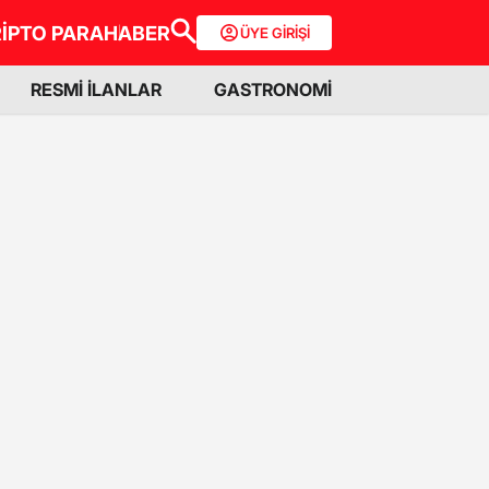
İPTO PARA
HABER
ÜYE GİRİŞİ
RESMİ İLANLAR
GASTRONOMİ