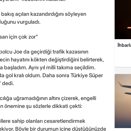
bakış açıları kazandırdığını söyleyen
duğunu vurguladı.
an için çok zor"
İhbarl
bolcu Joe da geçirdiği trafik kazasının
ecin hayatını kökten değiştirdiğini belirterek,
başladım. Aynı yıl milli takıma seçildim.
ada gol kralı oldum. Daha sonra Türkiye Süper
 dedi.
ılığa uğramadığının altını çizerek, engelli
n önemine şu sözlerle dikkati çekti:
ellere sahip olanları cesaretlendirmek
kiyor. Böyle bir durumun içine düştüğünüzde