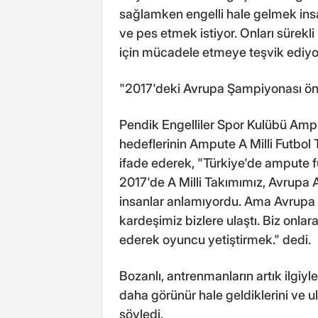
sağlamken engelli hale gelmek insan
ve pes etmek istiyor. Onları sürek
için mücadele etmeye teşvik ediy
"2017'deki Avrupa Şampiyonası ön
Pendik Engelliler Spor Kulübü Amp
hedeflerinin Ampute A Milli Futbo
ifade ederek, "Türkiye'de ampute 
2017'de A Milli Takımımız, Avrup
insanlar anlamıyordu. Ama Avrupa 
kardeşimiz bizlere ulaştı. Biz onla
ederek oyuncu yetiştirmek." dedi.
Bozanlı, antrenmanların artık ilgiyl
daha görünür hale geldiklerini ve u
söyledi.