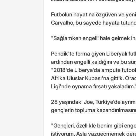
Futbolun hayatına özgüven ve yeni 
Carvalho, bu sayede hayata tutun
"Sağlamken engelli hale gelmek ins
Pendik'te forma giyen Liberyalı fut
ardından engelli kaldığını ve bu sür
"2018'de Liberya'da ampute futbola 
Afrika Uluslar Kupası'na gittik. Or
Ligi'nde oynama fırsatı yakaladım."
28 yaşındaki Joe, Türkiye'de ayrımc
gençlerin topluma kazandırılmasını
"Gençleri, özellikle benim gibi eng
istiyorum. Asla vazgeçmemek gere