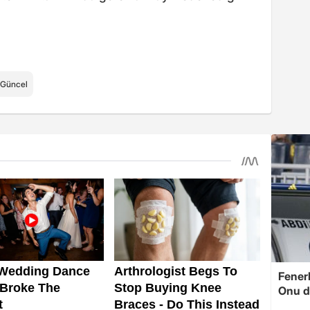
Güncel
Fenerb
Onu d