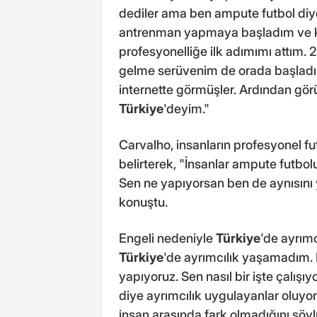
dediler ama ben ampute futbol diy
antrenman yapmaya başladım ve ke
profesyonelliğe ilk adımımı attım. 
gelme serüvenim de orada başladı. B
internette görmüşler. Ardından görüş
Türkiye
'deyim."
Carvalho, insanların profesyonel f
belirterek, "İnsanlar ampute futbol
Sen ne yapıyorsan ben de aynısını y
konuştu.
Engeli nedeniyle
Türkiye
'de ayrım
Türkiye
'de ayrımcılık yaşamadım. 
yapıyoruz. Sen nasıl bir işte çalış
diye ayrımcılık uygulayanlar oluyo
insan arasında fark olmadığını söylü