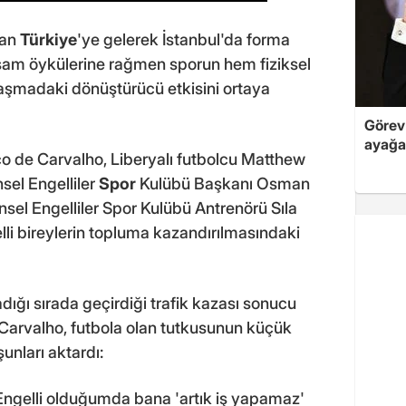
dan
Türkiye
'ye gelerek İstanbul'da forma
aşam öykülerine rağmen sporun hem fiziksel
aşmadaki dönüştürücü etkisini ortaya
Görev 
ayağa
co de Carvalho, Liberyalı futbolcu Matthew
sel Engelliler
Spor
Kulübü Başkanı Osman
sel Engelliler Spor Kulübü Antrenörü Sıla
li bireylerin topluma kazandırılmasındaki
ğı sırada geçirdiği trafik kazası sonucu
Carvalho, futbola olan tutkusunun küçük
unları aktardı:
ngelli olduğumda bana 'artık iş yapamaz'