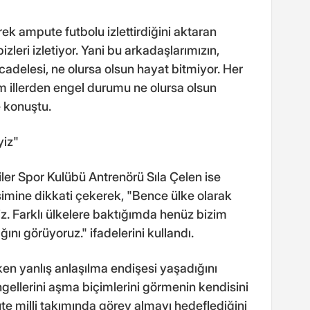
rek ampute futbolu izlettirdiğini aktaran
izleri izletiyor. Yani bu arkadaşlarımızın,
adelesi, ne olursa olsun hayat bitmiyor. Her
üm illerden engel durumu ne olursa olsun
e konuştu.
yiz"
ler Spor Kulübü Antrenörü Sıla Çelen ise
şimine dikkati çekerek, "Bence ülke olarak
z. Farklı ülkelere baktığımda henüz bizim
ığını görüyoruz." ifadelerini kullandı.
ken yanlış anlaşılma endişesi yaşadığını
ngellerini aşma biçimlerini görmenin kendisini
ute milli takımında görev almayı hedeflediğini