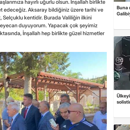
arımıza hayırlı uğurlu olsun. İnşallah birlikte
Buna r
 edeceğiz. Aksaray bildiğiniz üzere tarihi ve
Galibi
Selçuklu kentidir. Burada Valiliğin ilkini
ir heyecan duyuyorum. Yapacak çok şeyimiz
oktasında, İnşallah hep birlikte güzel hizmetler
Ülkeyi
solist