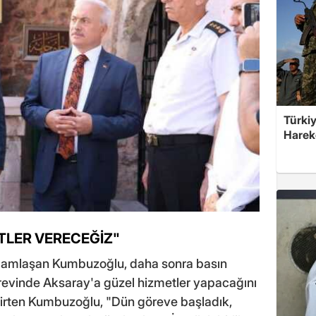
Türkiy
Harek
ETLER VERECEĞİZ"
elamlaşan Kumbuzoğlu, daha sonra basın
örevinde Aksaray'a güzel hizmetler yapacağını
irten Kumbuzoğlu, "Dün göreve başladık,