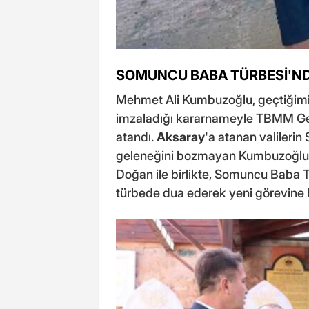
SOMUNCU BABA TÜRBESİ'ND
Mehmet Ali Kumbuzoğlu, geçtiğim
imzaladığı kararnameyle TBMM Gen
atandı.
Aksaray
'a atanan valiler
geleneğini bozmayan Kumbuzoğlu, 
Doğan ile birlikte, Somuncu Baba Tü
türbede dua ederek yeni görevine 