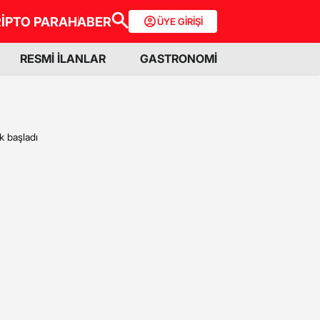
İPTO PARA
HABER
ÜYE GİRİŞİ
RESMİ İLANLAR
GASTRONOMİ
 başladı