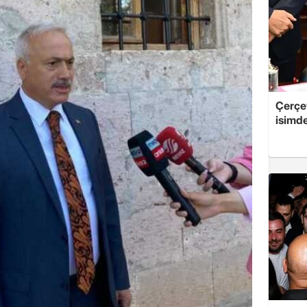
Çerçe
isimd