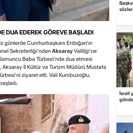
Başkan
sözler
E DUA EDEREK GÖREVE BAŞLADI
iz günlerde Cumhurbaşkanı Erdoğan'ın
el Sekreterliği'nden
Aksaray
Valiliği'ne
in Somuncu Baba Türbesi'nde dua etmesi
Aksaray İl Kültür ve Turizm Müdürü Mustafa
rbesi'ni ziyaret etti. Vali Kumbuzoğlu,
başladı.
İsrail
gönde