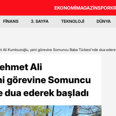
EKONOMİ
MAGAZİN
SPOR
KR
FİNANS
3. SAYFA
TEKNOLOJİ
DÜNYA
et Ali Kumbuzoğlu, yeni görevine Somuncu Baba Türbesi'nde dua ederek
Mehmet Ali
ni görevine Somuncu
e dua ederek başladı