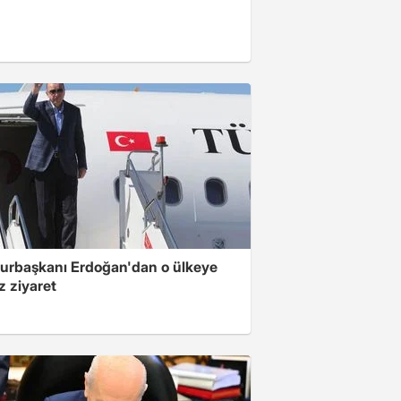
rbaşkanı Erdoğan'dan o ülkeye
z ziyaret