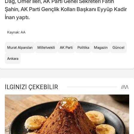
Dağ, Ömer İleri, AK Parti Genel Sekreteri Fatih
Şahin, AK Parti Gençlik Kolları Başkanı Eyyüp Kadir
İnan yaptı.
Kaynak: AA
Murat Alparslan
Milletvekili
AK Parti
Politika
Magazin
Güncel
Ankara