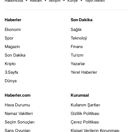
Hakkımızda
Reklam
İletişim
Künye
Yayın İlkeleri
Haberler
Son Dakika
Ekonomi
Sağlık
Spor
Teknoloji
Magazin
Finans
Son Dakika
Turizm
Kripto
Yazarlar
3.Sayfa
Yerel Haberler
Dünya
Haberler.com
Kurumsal
Hava Durumu
Kullanım Şartları
Namaz Vakitleri
Gizlilik Politikası
Seçim Sonuçları
Çerez Politikası
Şans Oyunları
Kişisel Verilerin Korunması