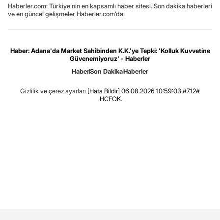
Haberler.com: Türkiye’nin en kapsamlı haber sitesi. Son dakika haberleri
ve en güncel gelişmeler Haberler.com’da.
Haber: Adana'da Market Sahibinden K.K.'ye Tepki: 'Kolluk Kuvvetine
Güvenemiyoruz' - Haberler
Haber
Son Dakika
Haberler
Gizlilik ve çerez ayarları
[Hata Bildir]
06.08.2026 10:59:03 #7.12#
.HCFOK.