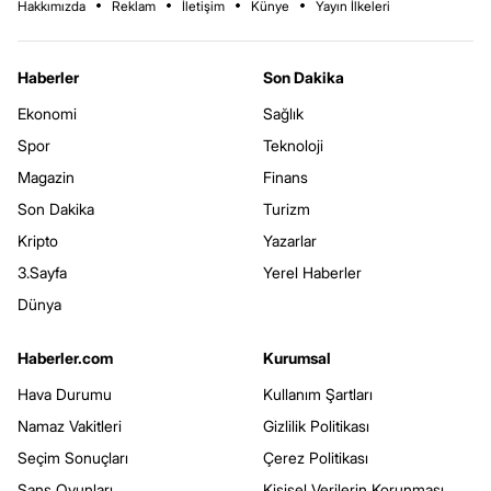
Hakkımızda
Reklam
İletişim
Künye
Yayın İlkeleri
Haberler
Son Dakika
Ekonomi
Sağlık
Spor
Teknoloji
Magazin
Finans
Son Dakika
Turizm
Kripto
Yazarlar
3.Sayfa
Yerel Haberler
Dünya
Haberler.com
Kurumsal
Hava Durumu
Kullanım Şartları
Namaz Vakitleri
Gizlilik Politikası
Seçim Sonuçları
Çerez Politikası
Şans Oyunları
Kişisel Verilerin Korunması