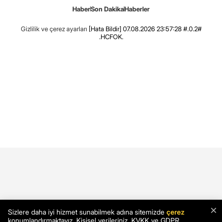
Haber
Son Dakika
Haberler
Gizlilik ve çerez ayarları
[Hata Bildir]
07.08.2026 23:57:28 #.0.2#
.HCFOK.
×
Sizlere daha iyi hizmet sunabilmek adına sitemizde
çerez
konumlandırmaktayız. Kişisel verileriniz, KVKK ve GDPR