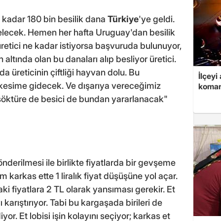
adar 180 bin besilik dana
Türkiye
'ye geldi.
elecek. Hemen her hafta Uruguay'dan besilik
retici ne kadar istiyorsa başvuruda bulunuyor,
n altında olan bu danaları alıp besliyor üretici.
da üreticinin çiftliği hayvan dolu. Bu
İlçeyi
 kesime gidecek. Ve dışarıya vereceğimiz
koman
 söktüre de besici de bundan yararlanacak"
derilmesi ile birlikte fiyatlarda bir gevşeme
karkas ette 1 liralık fiyat düşüşüne yol açar.
aki fiyatlara 2 TL olarak yansıması gerekir. Et
ı karıştırıyor. Tabi bu kargaşada birileri de
or. Et lobisi işin kolayını seçiyor; karkas et