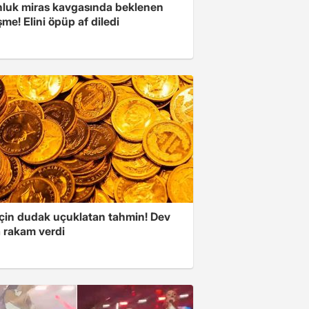
nluk miras kavgasında beklenen
me! Elini öpüp af diledi
 için dudak uçuklatan tahmin! Dev
 rakam verdi