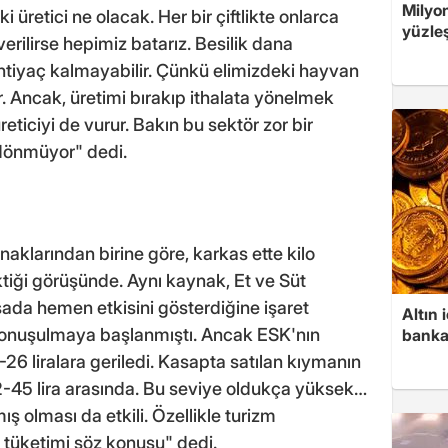
Milyo
üretici ne olacak. Her bir çiftlikte onlarca
yüzleş
n verilirse hepimiz batarız. Besilik dana
a ihtiyaç kalmayabilir. Çünkü elimizdeki hayvan
r. Ancak, üretimi bırakıp ithalata yönelmek
eticiyi de vurur. Bakın bu sektör zor bir
 dönmüyor" dedi.
naklarından birine göre, karkas ette kilo
ktiği görüşünde. Aynı kaynak, Et ve Süt
sada hemen etkisini gösterdiğine işaret
Altın
 konuşulmaya başlanmıştı. Ancak ESK'nın
banka
5-26 liralara geriledi. Kasapta satılan kıymanın
42-45 lira arasında. Bu seviye oldukça yüksek…
mış olması da etkili. Özellikle turizm
 tüketimi söz konusu" dedi.