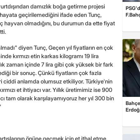
rtdışından damızlık boğa getirme projesi
PSG'de
F.Bahç
 hayata geçirilemediğini ifade eden Tunç,
nç hayvan olmadığını, bu durumun da ette fiyat
ti.
almadı" diyen Tunç, Geçen yıl fiyatların en çok
e kırmızı etin karkas kilogramı 19 lira
ık zaman içinde 7 lira gibi çok yüksek bir fark
ediği bir sonuç. Çünkü fiyatların çok fazla
 ciddi anlamda olumsuz etkiliyor. Türkiye'nin
ırmızı et ihtiyacı var. Yıllık üretimimiz ise 900
yacı tam olarak karşılayamıyoruz her yıl 300 bin
Bahçel
"
Erdoğ
rtışlarının önüne geçmek için et ithal etme