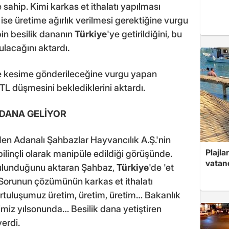
sahip. Kimi karkas et ithalatı yapılması
 ise üretime ağırlık verilmesi gerektiğine vurgu
bin besilik dananın
Türkiye
'ye getirildiğini, bu
ulacağını aktardı.
nde kesime gönderileceğine vurgu yapan
2 TL düşmesini beklediklerini aktardı.
 DANA GELİYOR
den Adanalı Şahbazlar Hayvancılık A.Ş.'nin
Plajla
linçli olarak manipüle edildiği görüşünde.
vatand
 bulunduğunu aktaran Şahbaz,
Türkiye
'de 'et
 Sorunun çözümünün karkas et ithalatı
rtuluşumuz üretim, üretim, üretim… Bakanlık
imiz yılsonunda… Besilik dana yetiştiren
verdi.