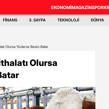
EKONOMİ
MAGAZİN
SPOR
KR
FİNANS
3. SAYFA
TEKNOLOJİ
DÜNYA
thalatı Olursa Yüzlerce Besici Batar
 İthalatı Olursa
Batar