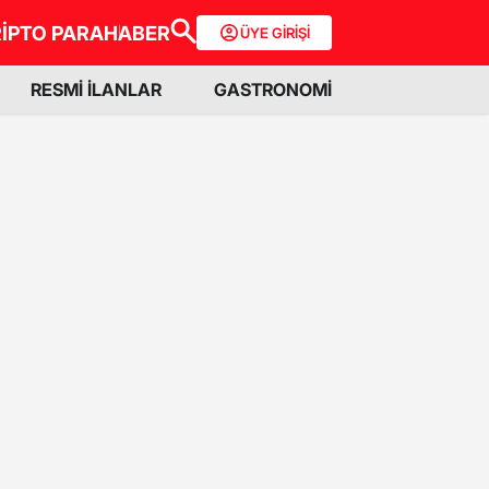
İPTO PARA
HABER
ÜYE GİRİŞİ
RESMİ İLANLAR
GASTRONOMİ