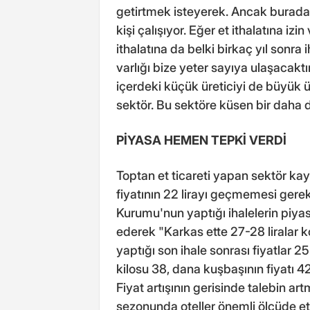
getirtmek isteyerek. Ancak buradaki 
kişi çalışıyor. Eğer et ithalatına izi
ithalatına da belki birkaç yıl sonr
varlığı bize yeter sayıya ulaşacaktı
içerdeki küçük üreticiyi de büyük ür
sektör. Bu sektöre küsen bir daha
PİYASA HEMEN TEPKİ VERDİ
Toptan et ticareti yapan sektör kay
fiyatının 22 lirayı geçmemesi gere
Kurumu'nun yaptığı ihalelerin piya
ederek "Karkas ette 27-28 liralar
yaptığı son ihale sonrası fiyatlar 2
kilosu 38, dana kuşbaşının fiyatı 
Fiyat artışının gerisinde talebin art
sezonunda oteller önemli ölçüde et