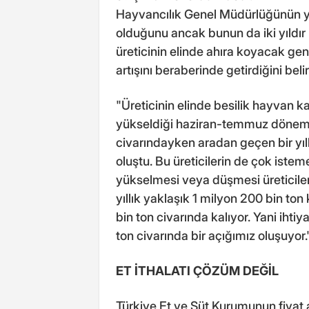
Hayvancılık Genel Müdürlüğünün yu
olduğunu ancak bunun da iki yıldır
üreticinin elinde ahıra koyacak ge
artışını beraberinde getirdiğini belirt
"Üreticinin elinde besilik hayvan k
yükseldiği haziran-temmuz dönemind
civarındayken aradan geçen bir yıll
oluştu. Bu üreticilerin de çok istem
yükselmesi veya düşmesi üreticileri
yıllık yaklaşık 1 milyon 200 bin ton k
bin ton civarında kalıyor. Yani ihti
ton civarında bir açığımız oluşuyor.
ET İTHALATI ÇÖZÜM DEĞİL
Türkiye Et ve Süt Kurumunun fiyat a