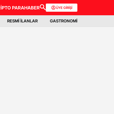
İPTO PARA
HABER
ÜYE GİRİŞİ
RESMİ İLANLAR
GASTRONOMİ