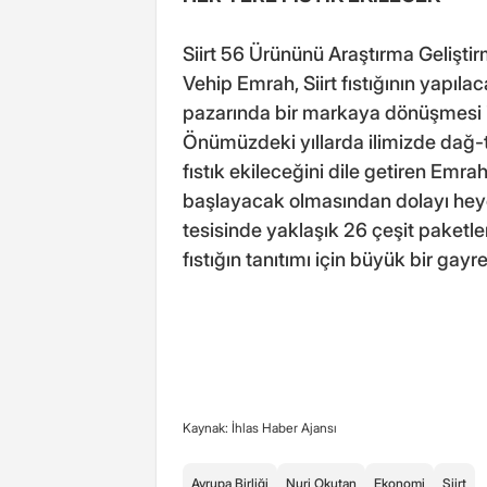
Siirt 56 Ürününü Araştırma Gelişti
Vehip Emrah, Siirt fıstığının yapıla
pazarında bir markaya dönüşmesi iç
Önümüzdeki yıllarda ilimizde dağ
fıstık ekileceğini dile getiren Emr
başlayacak olmasından dolayı heyec
tesisinde yaklaşık 26 çeşit paketl
fıstığın tanıtımı için büyük bir gay
Kaynak: İhlas Haber Ajansı
Avrupa Birliği
Nuri Okutan
Ekonomi
Siirt