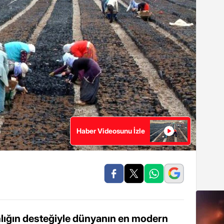
Haber Videosunu İzle
kanlığın desteğiyle dünyanın en modern