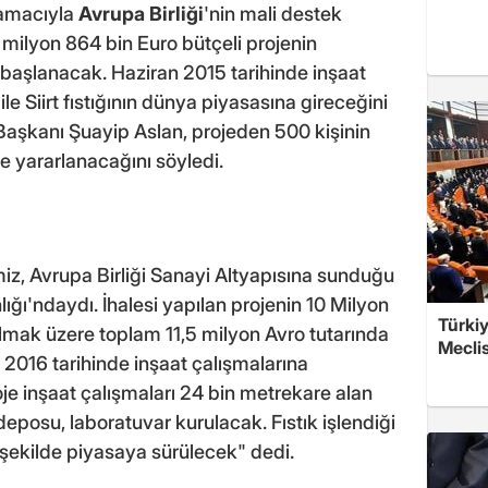
ı amacıyla
Avrupa Birliği
'nin mali destek
 milyon 864 bin Euro bütçeli projenin
başlanacak. Haziran 2015 tarihinde inşaat
e Siirt fıstığının dünya piyasasına gireceğini
ği Başkanı Şuayip Aslan, projeden 500 kişinin
de yararlanacağını söyledi.
imiz, Avrupa Birliği Sanayi Altyapısına sunduğu
lığı'ndaydı. İhalesi yapılan projenin 10 Milyon
Türkiy
olmak üzere toplam 11,5 milyon Avro tutarında
Meclis
 2016 tarihinde inşaat çalışmalarına
oje inşaat çalışmaları 24 bin metrekare alan
eposu, laboratuvar kurulacak. Fıstık işlendiği
i şekilde piyasaya sürülecek" dedi.