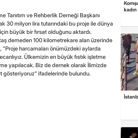
Komşu
kadın
rme Tanıtım ve Rehberlik Derneği Başkanı
cak 30 milyon lira tutarındaki bu proje ile dünya
in büyük bir fırsat olduğunu aktardı.
-taş demeden 100 kilometrekare alan üzerinde
ah, "Proje harcamaları önümüzdeki aylarda
anlıyız. Ülkemizin en büyük fıstık işletme
eme yapılacak. Biz de dernek olarak İlimizde
ret gösteriyoruz" ifadelerinde bulundu.
İstan