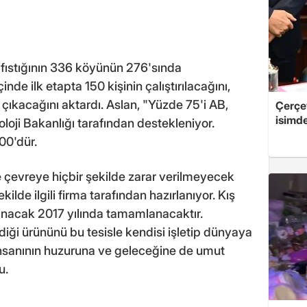
t fıstığının 336 köyünün 276'sında
çinde ilk etapta 150 kişinin çalıştırılacağını,
 çıkacağını aktardı. Aslan, "Yüzde 75'i AB,
Çerçe
isimd
loji Bakanlığı tarafından destekleniyor.
00'dür.
 çevreye hiçbir şekilde zarar verilmeyecek
kilde ilgili firma tarafından hazırlanıyor. Kış
anacak 2017 yılında tamamlanacaktır.
rdiği ürününü bu tesisle kendisi işletip dünyaya
insanının huzuruna ve geleceğine de umut
u.