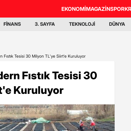
EKONOMİ
MAGAZİN
SPOR
KR
FİNANS
3. SAYFA
TEKNOLOJİ
DÜNYA
Fıstık Tesisi 30 Milyon TL'ye Siirt'e Kuruluyor
rn Fıstık Tesisi 30
t'e Kuruluyor