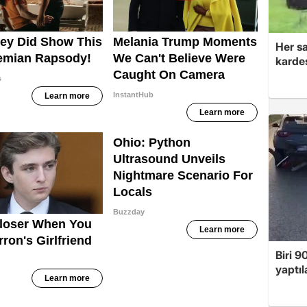
Her sa
kardeş
Biri 9
yaptıl