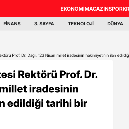
EKONOMİ
MAGAZİN
SPOR
KR
FİNANS
3. SAYFA
TEKNOLOJİ
DÜNYA
örü Prof. Dr. Dağlı: '23 Nisan millet iradesinin hakimiyetinin ilan edildiği 
si Rektörü Prof. Dr.
millet iradesinin
 edildiği tarihi bir