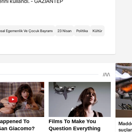
erini kullandı. - GAZİANTEP
usal Egemenlik Ve Çocuk Bayramı
23 Nisan
Politika
Kültür
Madde
suçlar