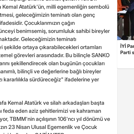
a Kemal Atatürk'ün, milli egemenliğin sembolü
etmesi, geleceğimizin teminatı olan genç
ifadesidir. Çocuklarımızın çağın
şünceyi benimsemiş, sorumluluk sahibi bireyler
aktadır. Geleceğimizin teminatı
İYİ Pa
yi şekilde ortaya çıkarabilecekleri ortamları
Parti 
temel görevleri arasındadır. Bu bilinçle SANKO
larını şekillendirecek olan bugünün çocukları
anımlı, bilinçli ve değerlerine bağlı bireyler
ı kararlılıkla sürdüreceğiz" ifadelerine yer
afa Kemal Atatürk ve silah arkadaşları başta
ı feda eden aziz şehitlerimizi ve kahraman
yor, TBMM'nin açılışının 106'ncı yıl dönümü ve
ızın 23 Nisan Ulusal Egemenlik ve Çocuk