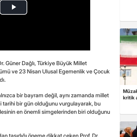
r. Güner Dağlı, Türkiye Büyük Millet
 dönümü ve 23 Nisan Ulusal Egemenlik ve Çocuk
dı.
Müzak
yalnızca bir bayram değil, aynı zamanda millet
kritik
ği tarihi bir gün olduğunu vurgulayarak, bu
lesinin en önemli simgelerinden biri olduğunu
dan taşıdığı öneme dikkat çeken Prof. Dr.