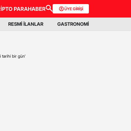
İPTO PARA
HABER
ÜYE GİRİŞİ
RESMİ İLANLAR
GASTRONOMİ
tarihi bir gün'