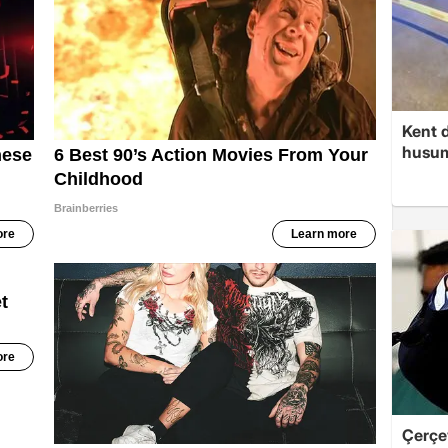
Kent d
husume
Çerçe