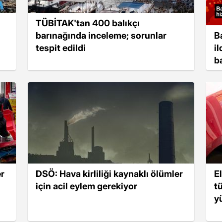
TÜBİTAK'tan 400 balıkçı
B
barınağında inceleme; sorunlar
i
tespit edildi
b
er
DSÖ: Hava kirliliği kaynaklı ölümler
E
için acil eylem gerekiyor
t
y