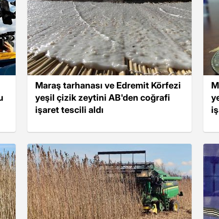
Maraş tarhanası ve Edremit Körfezi
M
u
yeşil çizik zeytini AB'den coğrafi
y
işaret tescili aldı
iş