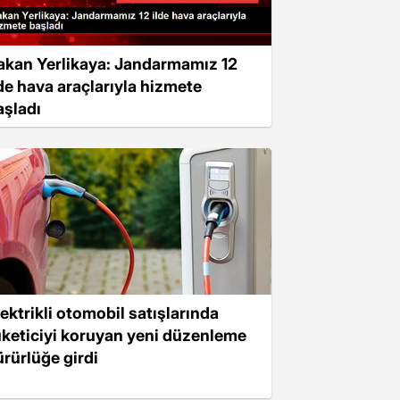
akan Yerlikaya: Jandarmamız 12
lde hava araçlarıyla hizmete
aşladı
lektrikli otomobil satışlarında
üketiciyi koruyan yeni düzenleme
ürürlüğe girdi