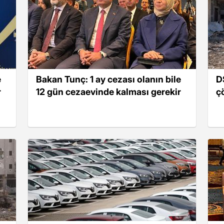
e
Bakan Tunç: 1 ay cezası olanın bile
D
r
12 gün cezaevinde kalması gerekir
ç