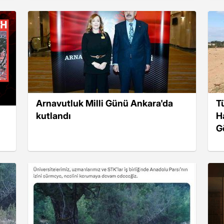
Arnavutluk Milli Günü Ankara'da
T
kutlandı
H
G