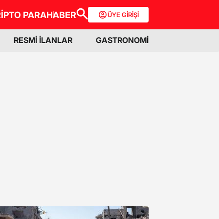
İPTO PARA
HABER
ÜYE GİRİŞİ
RESMİ İLANLAR
GASTRONOMİ