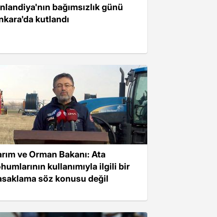
inlandiya'nın bağımsızlık günü
nkara'da kutlandı
arım ve Orman Bakanı: Ata
humlarının kullanımıyla ilgili bir
asaklama söz konusu değil