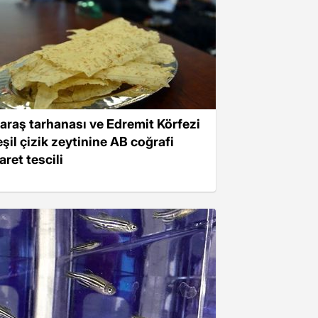
araş tarhanası ve Edremit Körfezi
eşil çizik zeytinine AB coğrafi
aret tescili