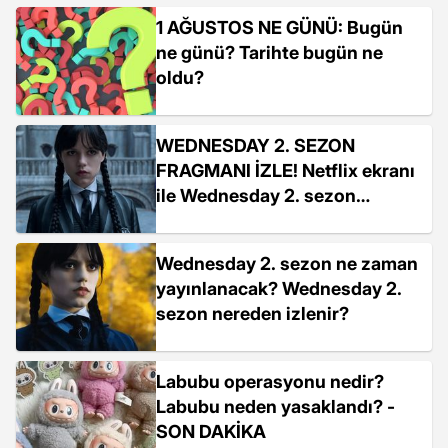
motorin, LPG ve akaryakıt
1 AĞUSTOS NE GÜNÜ: Bugün
fiyatları ne kadar?
ne günü? Tarihte bugün ne
oldu?
WEDNESDAY 2. SEZON
FRAGMANI İZLE! Netflix ekranı
ile Wednesday 2. sezon
fragmanı yayınlandı mı, yeni
sezon ne zaman?
Wednesday 2. sezon ne zaman
yayınlanacak? Wednesday 2.
sezon nereden izlenir?
Labubu operasyonu nedir?
Labubu neden yasaklandı? -
SON DAKİKA