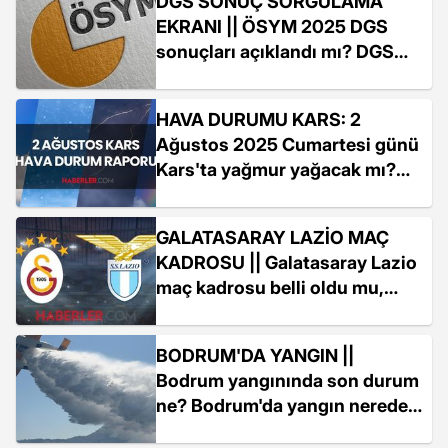
DGS SONUÇ SORGULAMA
EKRANI || ÖSYM 2025 DGS
sonuçları açıklandı mı? DGS
sonuçları nereden, nasıl
öğrenilir?
HAVA DURUMU KARS: 2
Ağustos 2025 Cumartesi günü
Kars'ta yağmur yağacak mı?
Kars haftalık ve günlük hava
durumu!
GALATASARAY LAZİO MAÇ
KADROSU || Galatasaray Lazio
maç kadrosu belli oldu mu,
MUHTEMEL 11'LER KİM?
BODRUM'DA YANGIN ||
Bodrum yangınında son durum
ne? Bodrum'da yangın nerede
çıktı? - SON DAKİKA