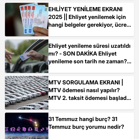
EHLİYET YENİLEME EKRANI
2025 || Ehliyet yenilemek için
hangi belgeler gerekiyor, ücreti
ne kadar?
Ehliyet yenileme süresi uzatıldı
mı? - SON DAKİKA Ehliyet
yenileme son tarih ne zaman?
2025 Ehliyet yenileme ücreti ne
kadar?
MTV SORGULAMA EKRANI |
MTV ödemesi nasıl yapılır?
MTV 2. taksit ödemesi başladı
mı? MTV son ödeme ne
zaman?
31 Temmuz hangi burç? 31
Temmuz burç yorumu nedir?