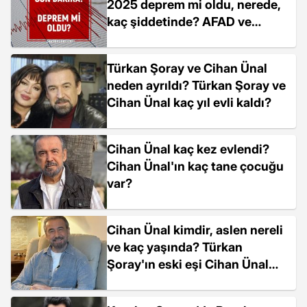
2025 deprem mi oldu, nerede,
kaç şiddetinde? AFAD ve
Kandilli Rasathanesi SON
DAKİKA depremler!
Türkan Şoray ve Cihan Ünal
neden ayrıldı? Türkan Şoray ve
Cihan Ünal kaç yıl evli kaldı?
Cihan Ünal kaç kez evlendi?
Cihan Ünal'ın kaç tane çocuğu
var?
Cihan Ünal kimdir, aslen nereli
ve kaç yaşında? Türkan
Şoray'ın eski eşi Cihan Ünal
hangi dizilerde oynadı?