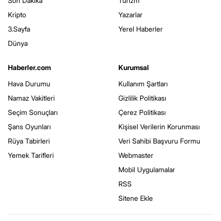
Son Dakika
Turizm
Kripto
Yazarlar
3.Sayfa
Yerel Haberler
Dünya
Haberler.com
Kurumsal
Hava Durumu
Kullanım Şartları
Namaz Vakitleri
Gizlilik Politikası
Seçim Sonuçları
Çerez Politikası
Şans Oyunları
Kişisel Verilerin Korunması
Rüya Tabirleri
Veri Sahibi Başvuru Formu
Yemek Tarifleri
Webmaster
Mobil Uygulamalar
RSS
Sitene Ekle