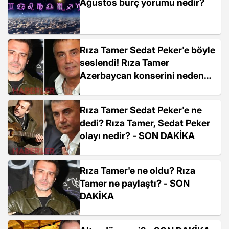
Ağustos burç yorumu nedir?
Rıza Tamer Sedat Peker'e böyle
seslendi! Rıza Tamer
Azerbaycan konserini neden
iptal etti?
Rıza Tamer Sedat Peker'e ne
dedi? Rıza Tamer, Sedat Peker
olayı nedir? - SON DAKİKA
Rıza Tamer'e ne oldu? Rıza
Tamer ne paylaştı? - SON
DAKİKA