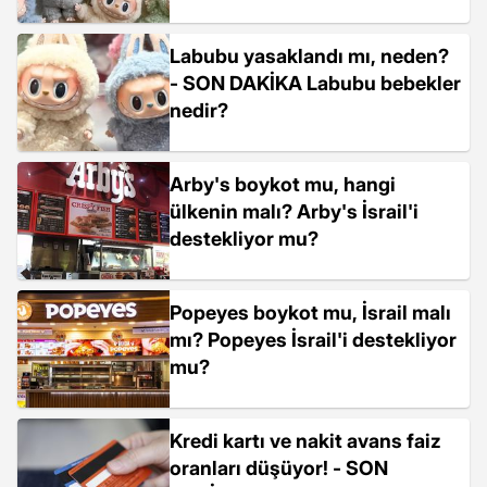
Labubu yasaklandı mı, neden?
- SON DAKİKA Labubu bebekler
nedir?
Arby's boykot mu, hangi
ülkenin malı? Arby's İsrail'i
destekliyor mu?
Popeyes boykot mu, İsrail malı
mı? Popeyes İsrail'i destekliyor
mu?
Kredi kartı ve nakit avans faiz
oranları düşüyor! - SON