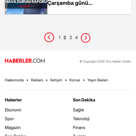
Çarşamba günü
Kahramanmaraş'ta hava
durumu nasıl, yağmur yağacak
mı?
1
2
3
4
© Copyright 2026 Tüm Hakları Gizlidir.
Hakkımızda
Reklam
İletişim
Künye
Yayın İlkeleri
Haberler
Son Dakika
Ekonomi
Sağlık
Spor
Teknoloji
Magazin
Finans