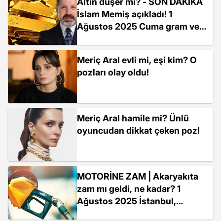
Altın düşer mi? - SON DAKİKA
İslam Memiş açıkladı! 1
Ağustos 2025 Cuma gram ve
çeyrek altın ne kadar oldu?
Meriç Aral evli mi, eşi kim? O
pozları olay oldu!
Meriç Aral hamile mi? Ünlü
oyuncudan dikkat çeken poz!
MOTORİNE ZAM | Akaryakıta
zam mı geldi, ne kadar? 1
Ağustos 2025 İstanbul,
Ankara, İzmir güncel benzin,