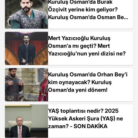
Kuruluş Osman'da Burak
Özçivit yerine kim geliyor?
Kuruluş Osman'da Osman Bey'i
kim oynayacak?
Mert Yazıcıoğlu Kuruluş
Osman'a mı geçti? Mert
Yazıcıoğlu'nun yeni dizisi ne?
Kuruluş Osman'da Orhan Bey'i
kim oynayacak? Kuruluş
Osman'da yeni dönem!
YAŞ toplantısı nedir? 2025
Yüksek Askeri Şura (YAŞ) ne
zaman? - SON DAKİKA