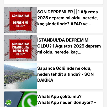
SON DEPREMLER || 1 Ağustos
2025 deprem mi oldu, nerede,
kaç şiddetinde? AFAD ve
Kandilli Rasathanesi SON
DAKİKA deprem listesi!
İSTANBUL'DA DEPREM Mİ
OLDU? 1 Ağustos 2025 deprem
mi oldu, nerede, kaç
şiddetinde? AFAD ve Kandilli
Rasathanesi SON depremler!
Sapanca Gölü'nde ne oldu,
neden tehdit altında? - SON
DAKİKA
WhatsApp çöktü mü?
WhatsApp neden donuyor? -