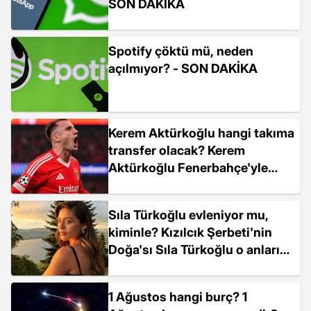
SON DAKİKA
Spotify çöktü mü, neden
açılmıyor? - SON DAKİKA
Kerem Aktürkoğlu hangi takıma
transfer olacak? Kerem
Aktürkoğlu Fenerbahçe'yle
anlaştı mı?
Sıla Türkoğlu evleniyor mu,
kiminle? Kızılcık Şerbeti'nin
Doğa'sı Sıla Türkoğlu o anları
böyle paylaştı!
1 Ağustos hangi burç? 1