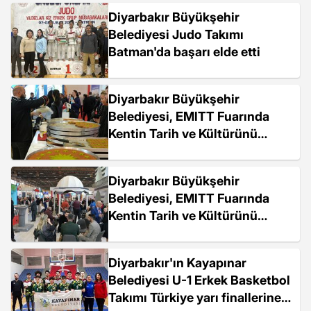
Diyarbakır Büyükşehir
Belediyesi Judo Takımı
Batman'da başarı elde etti
Diyarbakır Büyükşehir
Belediyesi, EMlTT Fuarında
Kentin Tarih ve Kültürünü
Tanıtıyor
Diyarbakır Büyükşehir
Belediyesi, EMlTT Fuarında
Kentin Tarih ve Kültürünü
Tanıtıyor
Diyarbakır'ın Kayapınar
Belediyesi U-1 Erkek Basketbol
Takımı Türkiye yarı finallerine