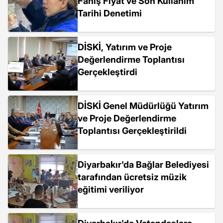
Fahiş Fiyat ve Son Kullanım
Tarihi Denetimi
DİSKİ, Yatırım ve Proje
Değerlendirme Toplantısı
Gerçekleştirdi
DİSKİ Genel Müdürlüğü Yatırım
ve Proje Değerlendirme
Toplantısı Gerçekleştirildi
Diyarbakır'da Bağlar Belediyesi
tarafından ücretsiz müzik
eğitimi veriliyor