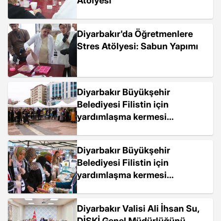
Atölyesi
Diyarbakır'da Öğretmenlere
Stres Atölyesi: Sabun Yapımı
Diyarbakır Büyükşehir
Belediyesi Filistin için
yardımlaşma kermesi
düzenledi
Diyarbakır Büyükşehir
Belediyesi Filistin için
yardımlaşma kermesi
düzenledi
Diyarbakır Valisi Ali İhsan Su,
DİSKİ Genel Müdürlüğünü