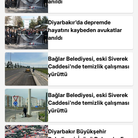
anıldı
Diyarbakır'da depremde
hayatını kaybeden avukatlar
anıldı
Bağlar Belediyesi, eski Siverek
Caddesi'nde temizlik çalışması
yürüttü
Bağlar Belediyesi, eski Siverek
Caddesi'nde temizlik çalışması
yürüttü
Diyarbakır Büyükşehir