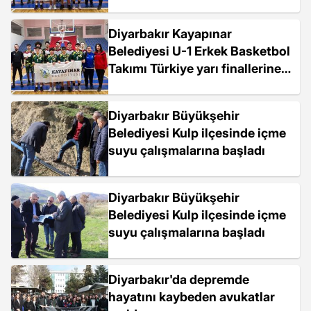
katılma hakkı kazandı
Diyarbakır Kayapınar
Belediyesi U-1 Erkek Basketbol
Takımı Türkiye yarı finallerine
katılma hakkı kazandı
Diyarbakır Büyükşehir
Belediyesi Kulp ilçesinde içme
suyu çalışmalarına başladı
Diyarbakır Büyükşehir
Belediyesi Kulp ilçesinde içme
suyu çalışmalarına başladı
Diyarbakır'da depremde
hayatını kaybeden avukatlar