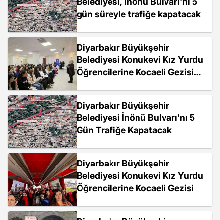
Belediyesi, İnönü Bulvarı'nı 5
gün süreyle trafiğe kapatacak
Diyarbakır Büyükşehir
Belediyesi Konukevi Kız Yurdu
Öğrencilerine Kocaeli Gezisi
Düzenledi
Diyarbakır Büyükşehir
Belediyesi İnönü Bulvarı'nı 5
Gün Trafiğe Kapatacak
Diyarbakır Büyükşehir
Belediyesi Konukevi Kız Yurdu
Öğrencilerine Kocaeli Gezisi