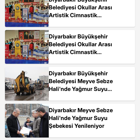
Belediyesi Okullar Arası
Artistik Cimnastik
Yarışmalarında Başarılar Elde
Etti
Diyarbakır Büyükşehir
Belediyesi Okullar Arası
Artistik Cimnastik
Yarışmasında Başarılar Elde
Etti
Diyarbakır Büyükşehir
Belediyesi Meyve Sebze
Hali'nde Yağmur Suyu
Şebekesi Çalışmalarına Başladı
Diyarbakır Meyve Sebze
Hali'nde Yağmur Suyu
Şebekesi Yenileniyor