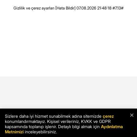
Gizlilik ve çerez ayarları
[Hata Bildir]
07.08.2026 21:48:18 #7.13#
×
Sizlere daha iyi hizmet sunabilmek adına sitemizde
çerez
konumlandırmaktayız. Kişisel verileriniz, KVKK ve GDPR
kapsamında toplanıp işlenir. Detaylı bilgi almak için
Aydınlatma
Metnimizi
inceleyebilirsiniz.