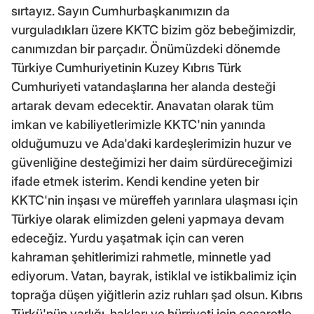
sırtayız. Sayın Cumhurbaşkanımızın da
vurguladıkları üzere KKTC bizim göz bebeğimizdir,
canımızdan bir parçadır. Önümüzdeki dönemde
Türkiye Cumhuriyetinin Kuzey Kıbrıs Türk
Cumhuriyeti vatandaşlarına her alanda desteği
artarak devam edecektir. Anavatan olarak tüm
imkan ve kabiliyetlerimizle KKTC'nin yanında
olduğumuzu ve Ada'daki kardeşlerimizin huzur ve
güvenliğine desteğimizi her daim sürdüreceğimizi
ifade etmek isterim. Kendi kendine yeten bir
KKTC'nin inşası ve müreffeh yarınlara ulaşması için
Türkiye olarak elimizden geleni yapmaya devam
edeceğiz. Yurdu yaşatmak için can veren
kahraman şehitlerimizi rahmetle, minnetle yad
ediyorum. Vatan, bayrak, istiklal ve istikbalimiz için
toprağa düşen yiğitlerin aziz ruhları şad olsun. Kıbrıs
Türkü'nün varlığı, hakları ve hürriyeti için cesaretle