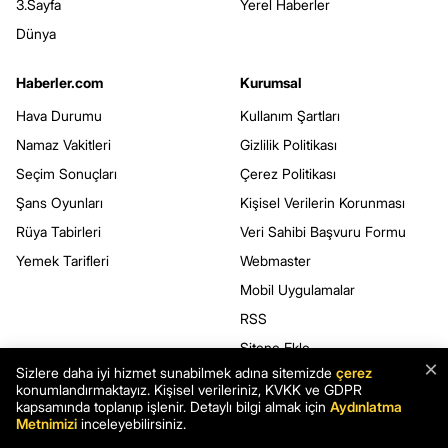
3.Sayfa
Yerel Haberler
Dünya
Haberler.com
Kurumsal
Hava Durumu
Kullanım Şartları
Namaz Vakitleri
Gizlilik Politikası
Seçim Sonuçları
Çerez Politikası
Şans Oyunları
Kişisel Verilerin Korunması
Rüya Tabirleri
Veri Sahibi Başvuru Formu
Yemek Tarifleri
Webmaster
Mobil Uygulamalar
RSS
Sitene Ekle
×
Sizlere daha iyi hizmet sunabilmek adına sitemizde
çerez
konumlandırmaktayız. Kişisel verileriniz, KVKK ve GDPR
kapsamında toplanıp işlenir. Detaylı bilgi almak için
Aydınlatma
BİZİ TAKİP EDİN
Metnimizi
inceleyebilirsiniz.