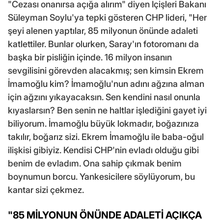
"Cezası onanırsa açığa alırım" diyen İçişleri Bakanı
Süleyman Soylu'ya tepki gösteren CHP lideri, "Her
şeyi alenen yaptılar, 85 milyonun önünde adaleti
katlettiler. Bunlar olurken, Saray'ın fotoromanı da
başka bir pisliğin içinde. 16 milyon insanın
sevgilisini görevden alacakmış; sen kimsin Ekrem
İmamoğlu kim? İmamoğlu'nun adını ağzına alman
için ağzını yıkayacaksın. Sen kendini nasıl onunla
kıyaslarsın? Ben senin ne haltlar işlediğini gayet iyi
biliyorum. İmamoğlu büyük lokmadır, boğazınıza
takılır, boğarız sizi. Ekrem İmamoğlu ile baba-oğul
ilişkisi gibiyiz. Kendisi CHP'nin evladı olduğu gibi
benim de evladım. Ona sahip çıkmak benim
boynumun borcu. Yankesicilere söylüyorum, bu
kantar sizi çekmez.
"85 MİLYONUN ÖNÜNDE ADALETİ AÇIKÇA