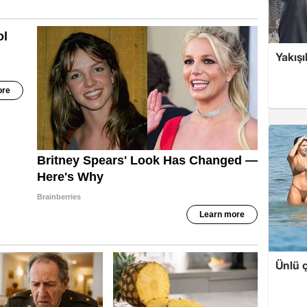
Yakışı
Ünlü ç