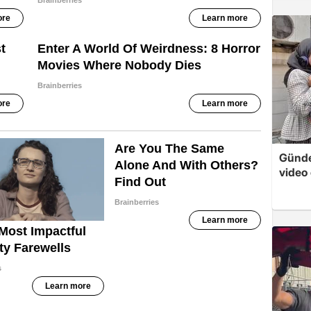
Günde
video 