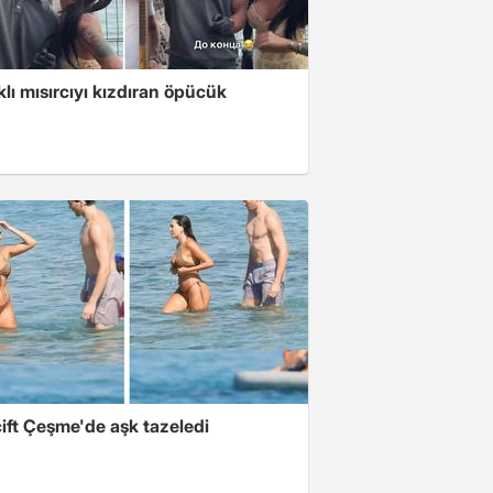
klı mısırcıyı kızdıran öpücük
ift Çeşme'de aşk tazeledi