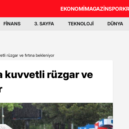
EKONOMİ
MAGAZİN
SPOR
KR
FİNANS
3. SAYFA
TEKNOLOJİ
DÜNYA
li rüzgar ve fırtına bekleniyor
kuvvetli rüzgar ve
r