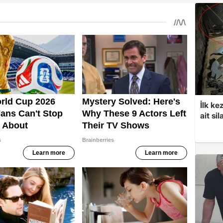
İlk ke
ait sil