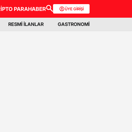
İPTO PARA
HABER
ÜYE GİRİŞİ
RESMİ İLANLAR
GASTRONOMİ