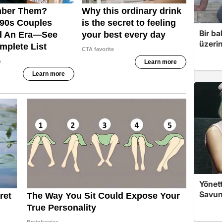
Bir ba
üzerin
Yönett
Savun