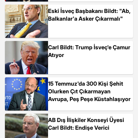
Eski İsveç Başbakanı Bildt: "Ab,
Balkanlar'a Asker Çıkarmalı"
Carl Bildt: Trump İsveç'e Çamur
Atıyor
15 Temmuz'da 300 Kişi Şehit
Olurken Çıt Çıkarmayan
Avrupa, Peş Peşe Küstahlaşıyor
AB Dış İlişkiler Konseyi Üyesi
Carl Bildt: Endişe Verici