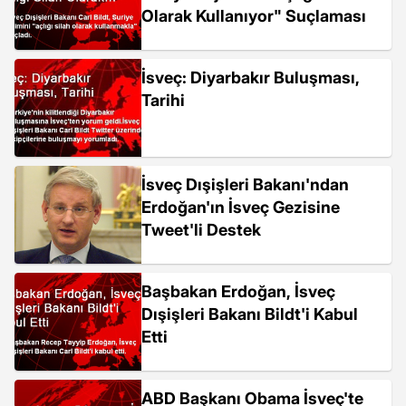
Olarak Kullanıyor" Suçlaması
İsveç: Diyarbakır Buluşması,
Tarihi
İsveç Dışişleri Bakanı'ndan
Erdoğan'ın İsveç Gezisine
Tweet'li Destek
Başbakan Erdoğan, İsveç
Dışişleri Bakanı Bildt'i Kabul
Etti
ABD Başkanı Obama İsveç'te