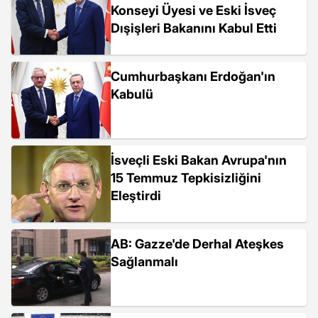
Konseyi Üyesi ve Eski İsveç
Dışişleri Bakanını Kabul Etti
Cumhurbaşkanı Erdoğan'ın
Kabulü
İsveçli Eski Bakan Avrupa'nın
15 Temmuz Tepkisizliğini
Eleştirdi
AB: Gazze'de Derhal Ateşkes
Sağlanmalı