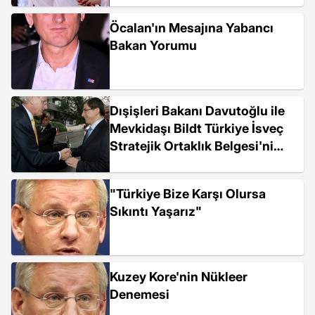
Öcalan'ın Mesajına Yabancı
Bakan Yorumu
Dışişleri Bakanı Davutoğlu ile
Mevkidaşı Bildt Türkiye İsveç
Stratejik Ortaklık Belgesi'ni
İmzaladı
"Türkiye Bize Karşı Olursa
Sıkıntı Yaşarız"
Kuzey Kore'nin Nükleer
Denemesi