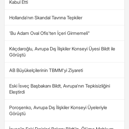
Kabul Etti
Hollanda'nın Skandal Tavrına Tepkiler
'Bu Adam Oval Ofis'ten İçeri Girmemeli"
Kılıçdaroğlu, Avrupa Dış İlişkiler Konseyi Üyesi Bildt ile
Görüştü
AB Büyükelçilerinin TBMM'yi Ziyareti
Eski İsveç Başbakanı Bildt, Avrupa'nın Tepkisizliğini
Eleştirdi
Poroşenko, Avrupa Dış İlişkiler Konseyi Üyeleriyle
Görüştü