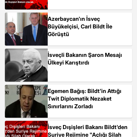
Azerbaycan'ın İsveç
Büyükelçisi, Carl Bildt İle
Görüştü
İsveçli Bakanın Şaron Mesajı
Ülkeyi Karıştırdı
Egemen Bağış: Bildt'in Attığı
Twit Diplomatik Nezaket
Sınırlarını Zorladı
İsveç Dışişleri Bakanı Bildt'den
Suriye Rejimine "Açlığı Silah