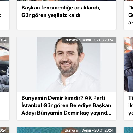
Başkan fenomenliğe odaklandı,
D
k
Güngören yeşilsiz kaldı
G
a
2024
Bünyamin Demir - 07.03.2024
Bünyamin Demir kimdir? AK Parti
T
İstanbul Güngören Belediye Başkan
i
Adayı Bünyamin Demir kaç yaşında,
y
nereli?
2024
Bünyamin Demir - 20.01.2024