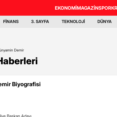
EKONOMİ
MAGAZİN
SPOR
KR
FİNANS
3. SAYFA
TEKNOLOJİ
DÜNYA
ünyamin Demir
aberleri
mir Biyografisi
diye Başkan Adayı