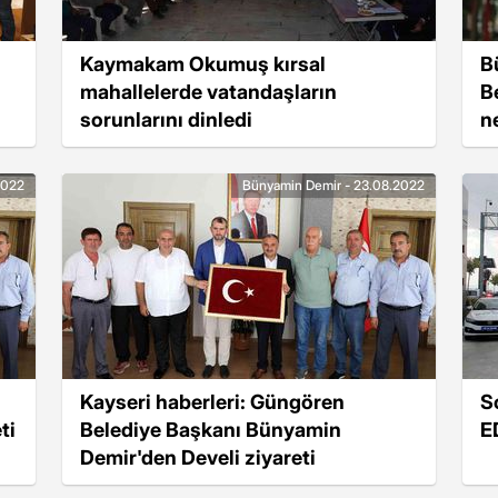
Kaymakam Okumuş kırsal
B
mahallelerde vatandaşların
B
sorunlarını dinledi
n
B
2022
Bünyamin Demir - 23.08.2022
Kayseri haberleri: Güngören
S
ti
Belediye Başkanı Bünyamin
E
Demir'den Develi ziyareti