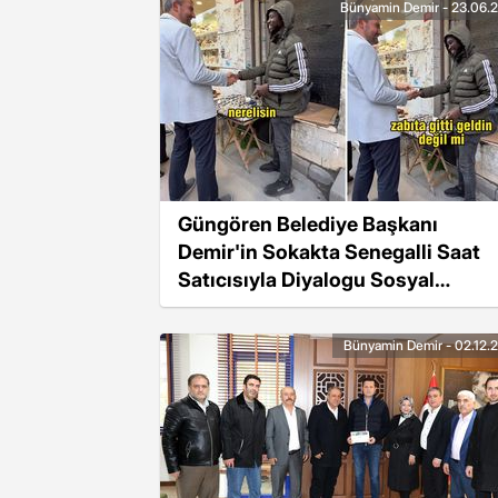
Bünyamin Demir - 23.06.
Güngören Belediye Başkanı
Demir'in Sokakta Senegalli Saat
Satıcısıyla Diyalogu Sosyal
Medyada Yankı Uyandırdı
Bünyamin Demir - 02.12.