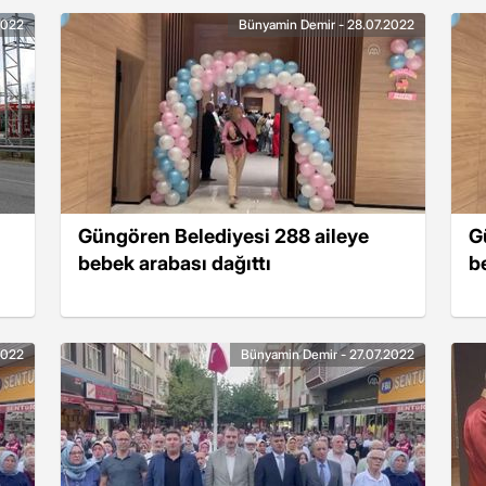
2022
Bünyamin Demir - 28.07.2022
Güngören Belediyesi 288 aileye
G
bebek arabası dağıttı
b
2022
Bünyamin Demir - 27.07.2022