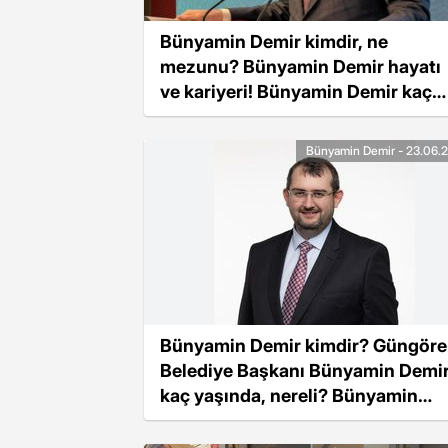
Bünyamin Demir kimdir, ne
mezunu? Bünyamin Demir hayatı
ve kariyeri! Bünyamin Demir kaç
yaşında, nereli?
Bünyamin Demir - 23.06.
Bünyamin Demir kimdir? Güngör
Belediye Başkanı Bünyamin Demi
kaç yaşında, nereli? Bünyamin
Demir'in biyografisi!