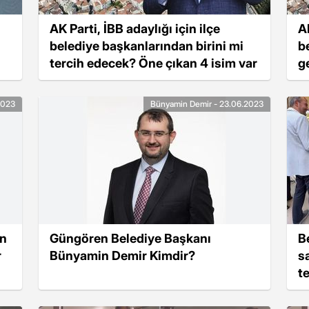
AK Parti, İBB adaylığı için ilçe
AK
belediye başkanlarından birini mi
b
tercih edecek? Öne çıkan 4 isim var
g
2023
Bünyamin Demir - 23.06.2023
en
Güngören Belediye Başkanı
B
r
Bünyamin Demir Kimdir?
s
t