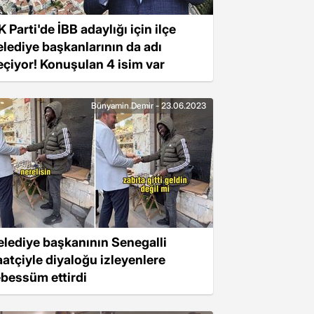
 Parti'de İBB adaylığı için ilçe
elediye başkanlarının da adı
eçiyor! Konuşulan 4 isim var
Bünyamin Demir - 23.06.2023
elediye başkanının Senegalli
aatçiyle diyaloğu izleyenlere
ebessüm ettirdi