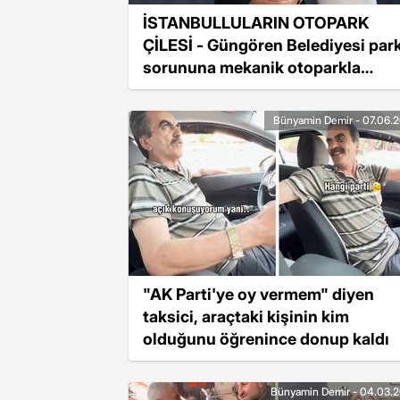
İSTANBULLULARIN OTOPARK
ÇİLESİ - Güngören Belediyesi par
sorununa mekanik otoparkla
çözüm üretecek
Bünyamin Demir - 07.06.
"AK Parti'ye oy vermem" diyen
taksici, araçtaki kişinin kim
olduğunu öğrenince donup kaldı
Bünyamin Demir - 04.03.