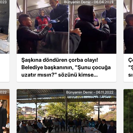
2023
Bünyamin Demir - 06.04.2023
Şaşkına döndüren çorba olayı!
Ç
Belediye başkanının, "Şunu çocuğa
"
uzatır mısın?" sözünü kimse
s
anlamadı
2022
Bünyamin Demir - 06.11.2022