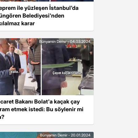
eprem ile yüzleşen İstanbul'da
üngören Belediyesi'nden
kılalmaz karar
Bünyamin Demir - 04.03.2024
icaret Bakanı Bolat'a kaçak çay
kram etmek istedi: Bu söylenir mi
a?
Bünyamin Demir - 20.01.2024