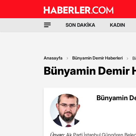
SON DAKİKA
KADIN
Anasayfa
Bünyamin Demir Haberleri
B
Bünyamin Demir H
Bünyamin De
Ünvan:
Ak Parti İstanbul Güngören Bele