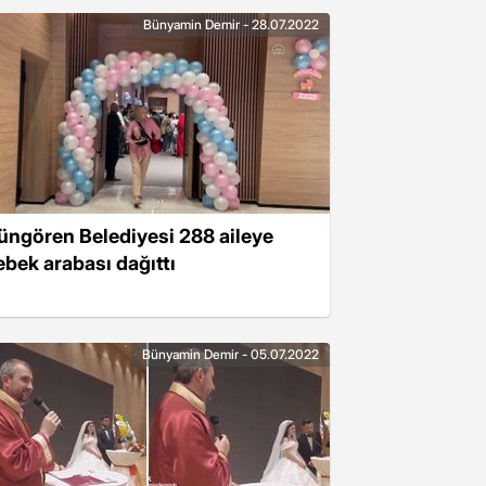
Bünyamin Demir - 28.07.2022
üngören Belediyesi 288 aileye
ebek arabası dağıttı
Bünyamin Demir - 05.07.2022