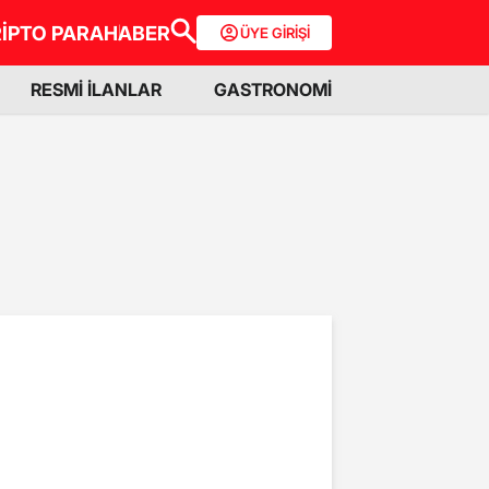
İPTO PARA
HABER
ÜYE GİRİŞİ
RESMİ İLANLAR
GASTRONOMİ