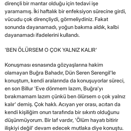
dirençli bir mantar olduğu için tedavi işe
yaramamış. İki haftalık bir enfeksiyon sürecine girdi,
vücudu çok dirençliydi, görmeliydiniz. Fakat
sonunda dayanamadı, yoğun bakıma aldık, kalbi
dayanamadı ifadelerini kullandı.
'BEN ÖLÜRSEM O ÇOK YALNIZ KALIR'
Konuşması esnasında gözyaşlarına hakim
olamayan Buğra Bahadır, Dün Seren Serengil'le
konuştum, kendi aralarında da konuşuyorlar süreci,
en son Billur 'Eve dönmem lazım, Buğra'yı
bırakmamam lazım çünkü ben ölürsem o çok yalnız
kalır' demiş. Çok haklı. Acıyan yer orası, acıtan da
kendi kişiliğim onun tarafında bir sıkıntı olduğunu
düşünmüyorum. Bir laf vardır, 'Ölüm hayatı bitirir
ilişkiyi değil' devam edecek mutlaka diye konuştu.