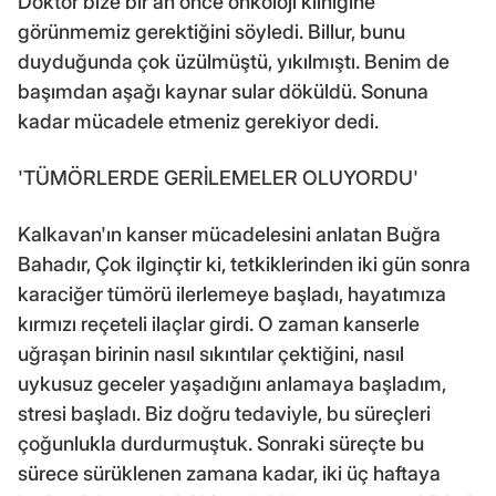
Doktor bize bir an önce onkoloji kliniğine
görünmemiz gerektiğini söyledi. Billur, bunu
duyduğunda çok üzülmüştü, yıkılmıştı. Benim de
başımdan aşağı kaynar sular döküldü. Sonuna
kadar mücadele etmeniz gerekiyor dedi.
'TÜMÖRLERDE GERİLEMELER OLUYORDU'
Kalkavan'ın kanser mücadelesini anlatan Buğra
Bahadır, Çok ilginçtir ki, tetkiklerinden iki gün sonra
karaciğer tümörü ilerlemeye başladı, hayatımıza
kırmızı reçeteli ilaçlar girdi. O zaman kanserle
uğraşan birinin nasıl sıkıntılar çektiğini, nasıl
uykusuz geceler yaşadığını anlamaya başladım,
stresi başladı. Biz doğru tedaviyle, bu süreçleri
çoğunlukla durdurmuştuk. Sonraki süreçte bu
sürece sürüklenen zamana kadar, iki üç haftaya