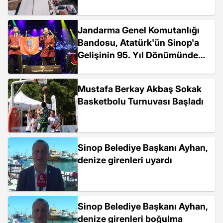
Jandarma Genel Komutanlığı
Bandosu, Atatürk'ün Sinop'a
Gelişinin 95. Yıl Dönümünde
Konser Verdi
Mustafa Berkay Akbaş Sokak
Basketbolu Turnuvası Başladı
Sinop Belediye Başkanı Ayhan,
denize girenleri uyardı
Sinop Belediye Başkanı Ayhan,
denize girenleri boğulma