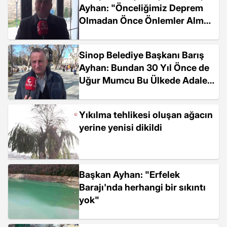
Ayhan: "Önceliğimiz Deprem
Olmadan Önce Önlemler Almak
Olmalı"
Sinop Belediye Başkanı Barış
Ayhan: Bundan 30 Yıl Önce de
Uğur Mumcu Bu Ülkede Adalet
Arıyordu. Biz de Hala Bu Ülkede
Adalet Arıyoruz
Yıkılma tehlikesi oluşan ağacın
yerine yenisi dikildi
Başkan Ayhan: "Erfelek
Barajı'nda herhangi bir sıkıntı
yok"