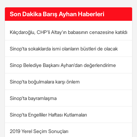
Son Dakika Barış Ayhan Haberleri
Kılıçdaroğlu, CHP'li Altay'ın babasının cenazesine katıldı
Sinop'ta sokaklarda ismi olanların büstleri de olacak
Sinop Belediye Başkanı Ayhan'dan değerlendirime
Sinop'ta boğulmalara karşı önlem
Sinop'ta bayramlaşma
Sinop'ta Engelliler Haftası Kutlamaları
2019 Yerel Seçim Sonuçları