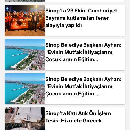
Sinop'ta 29 Ekim Cumhuriyet
Bayramı kutlamaları fener
alayıyla yapıldı
Sinop Belediye Başkanı Ayhan:
"Evinin Mutfak İhtiyaçlarını,
Çocuklarının Eğitim
Masraflarını Karşılamakta Dahi
Güçlük Yaşayan İnsanlar
Sinop Belediye Başkanı Ayhan:
Maalesef...
"Evinin Mutfak İhtiyaçlarını,
Çocuklarının Eğitim
Masraflarını Karşılamakta Dahi
Güçlük Yaşayan İnsanlar
Sinop'ta Katı Atık Ön İşlem
Maalesef...
Tesisi Hizmete Girecek