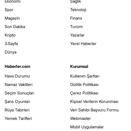
Ekonomi
Sağlık
Spor
Teknoloji
Magazin
Finans
Son Dakika
Turizm
Kripto
Yazarlar
3.Sayfa
Yerel Haberler
Dünya
Haberler.com
Kurumsal
Hava Durumu
Kullanım Şartları
Namaz Vakitleri
Gizlilik Politikası
Seçim Sonuçları
Çerez Politikası
Şans Oyunları
Kişisel Verilerin Korunması
Rüya Tabirleri
Veri Sahibi Başvuru Formu
Yemek Tarifleri
Webmaster
Mobil Uygulamalar