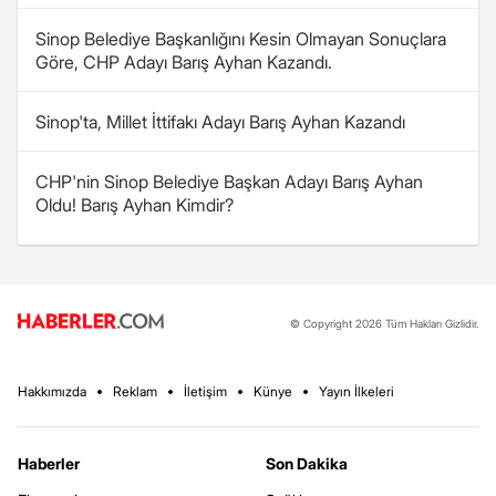
Sinop Belediye Başkanlığını Kesin Olmayan Sonuçlara
Göre, CHP Adayı Barış Ayhan Kazandı.
Sinop'ta, Millet İttifakı Adayı Barış Ayhan Kazandı
CHP'nin Sinop Belediye Başkan Adayı Barış Ayhan
Oldu! Barış Ayhan Kimdir?
© Copyright 2026 Tüm Hakları Gizlidir.
Hakkımızda
Reklam
İletişim
Künye
Yayın İlkeleri
Haberler
Son Dakika