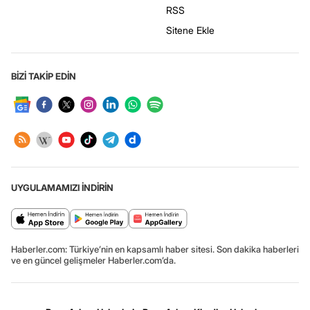
RSS
Sitene Ekle
BİZİ TAKİP EDİN
UYGULAMAMIZI İNDİRİN
Haberler.com: Türkiye’nin en kapsamlı haber sitesi. Son dakika haberleri
ve en güncel gelişmeler Haberler.com’da.