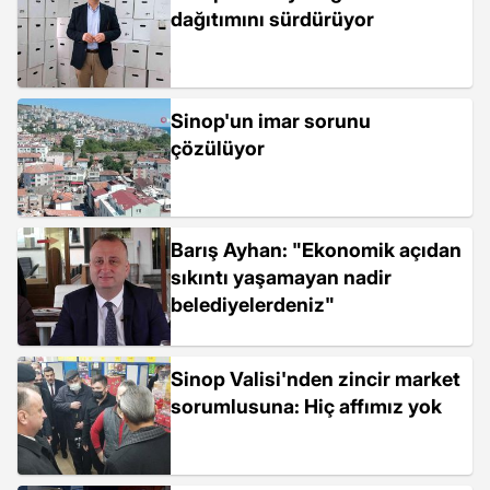
dağıtımını sürdürüyor
Sinop'un imar sorunu
çözülüyor
Barış Ayhan: "Ekonomik açıdan
sıkıntı yaşamayan nadir
belediyelerdeniz"
Sinop Valisi'nden zincir market
sorumlusuna: Hiç affımız yok