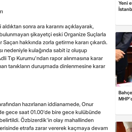
Yeni e
İstan
rı
aldıktan sonra ara kararını açıklayarak,
bulunmayan şikayetçi eski Organize Suçlarla
Saçan hakkında zorla getirme kararı çıkardı.
sı nedeniyle kulağında sabit iz oluşup
 Adli Tıp Kurumu'ndan rapor alınmasına karar
an tanıkların duruşmada dinlenmesine karar
Bahçel
MHP'de
tarafından hazırlanan iddianamede, Onur
nde gece saat 01.00'de bire gece kulübünde
elirtildi. Özbizerdik'in olay mahallinden
içerisinde etrafa zarar vererek kaçmaya devam