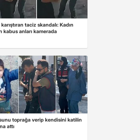
 karıştıran taciz skandalı: Kadın
in kabus anları kamerada
unu toprağa verip kendisini katilin
na attı