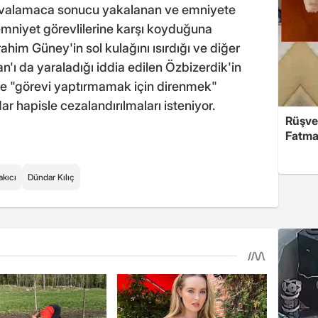
 kovalamaca sonucu yakalanan ve emniyete
emniyet görevlilerine karşı koyduğuna
ahim Güney'in sol kulağını ısırdığı ve diğer
'ı da yaraladığı iddia edilen Özbizerdik'in
 ve "görevi yaptırmamak için direnmek"
ar hapisle cezalandırılmaları isteniyor.
Rüşve
Fatma,
akıcı
Dündar Kılıç