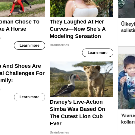
Ülkeyi
solist
Yavrus
kolları