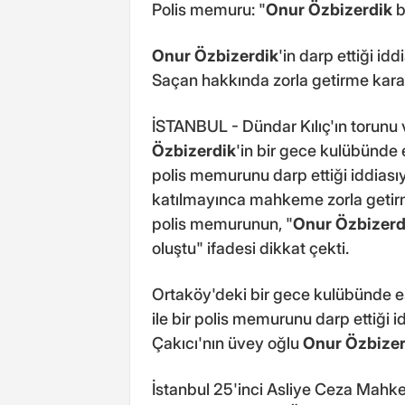
Polis memuru: "
Onur Özbizerdik
b
Onur Özbizerdik
'in darp ettiği i
Saçan hakkında zorla getirme kararı
İSTANBUL - Dündar Kılıç'ın torunu 
Özbizerdik
'in bir gece kulübünde 
polis memurunu darp ettiği iddiası
katılmayınca mahkeme zorla getirm
polis memurunun, "
Onur Özbizerd
oluştu" ifadesi dikkat çekti.
Ortaköy'deki bir gece kulübünde 
ile bir polis memurunu darp ettiği i
Çakıcı'nın üvey oğlu
Onur Özbizer
İstanbul 25'inci Asliye Ceza Mah