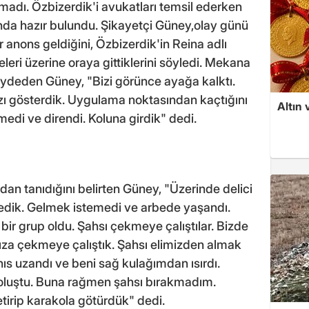
madı. Özbizerdik'i avukatları temsil ederken
nda hazır bulundu. Şikayetçi Güney,olay günü
r anons geldiğini, Özbizerdik'in Reina adlı
ri üzerine oraya gittiklerini söyledi. Mekana
kaydeden Güney, "Bizi görünce ayağa kalktı.
ızı gösterdik. Uygulama noktasından kaçtığını
Altın 
medi ve direndi. Koluna girdik" dedi.
an tanıdığını belirten Güney, "Üzerinde delici
tedik. Gelmek istemedi ve arbede yaşandı.
k bir grup oldu. Şahsı çekmeye çalıştılar. Bizde
mıza çekmeye çalıştık. Şahsı elimizden almak
ahıs uzandı ve beni sağ kulağımdan ısırdı.
 oluştu. Buna rağmen şahsı bırakmadım.
etirip karakola götürdük" dedi.