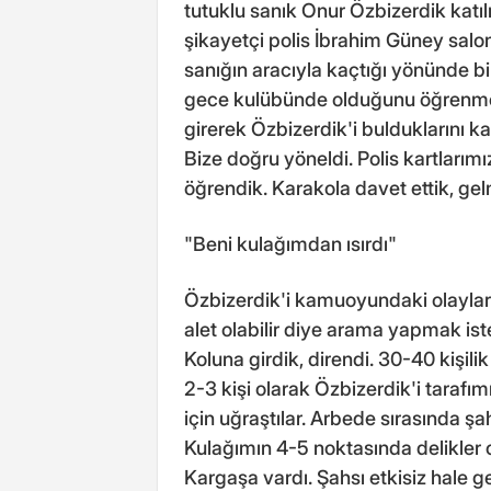
tutuklu sanık Onur Özbizerdik katıl
şikayetçi polis İbrahim Güney salo
sanığın aracıyla kaçtığı yönünde bi
gece kulübünde olduğunu öğrenmele
girerek Özbizerdik'i bulduklarını 
Bize doğru yöneldi. Polis kartlarım
öğrendik. Karakola davet ettik, gel
"Beni kulağımdan ısırdı"
Özbizerdik'i kamuoyundaki olaylard
alet olabilir diye arama yapmak is
Koluna girdik, direndi. 30-40 kişili
2-3 kişi olarak Özbizerdik'i tarafı
için uğraştılar. Arbede sırasında ş
Kulağımın 4-5 noktasında delikler
Kargaşa vardı. Şahsı etkisiz hale g