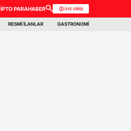
İPTO PARA
HABER
ÜYE GİRİŞİ
RESMİ İLANLAR
GASTRONOMİ