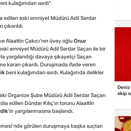
eni kulağımdan ısırdı"
ddia edilen eski emniyet Müdürü Adil Serdar
 çıkarıldı
ve Alaattin Çakıcı'nın üvey oğlu
Onur
eski emniyet Müdürü Adil Serdar Saçan ile bir
yla yargılandığı davaya şikayetçi Saçan
e kararı çıkardı. Duruşmada ifade veren
ik
beni kulağımdan ısırdı. Kulağımda delikler
Deniz
ekip s
eski Organize Şube Müdürü Adil Serdar Saçan
ddia edilen Dündar Kılıç'ın torunu Alaattin
dik
'in yargılanmasına başlandı.
kemesi'nde görülen duruşmaya başka suçtan