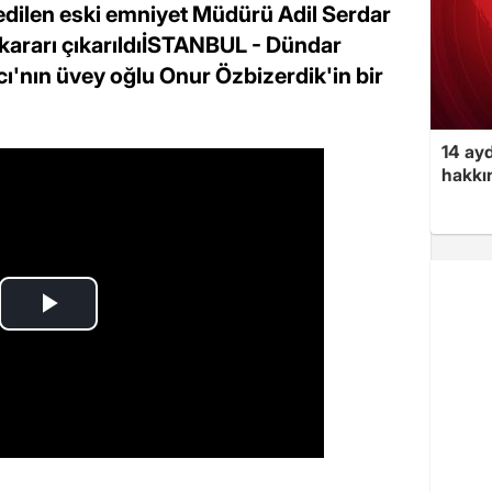
a edilen eski emniyet Müdürü Adil Serdar
kararı çıkarıldıİSTANBUL - Dündar
ıcı'nın üvey oğlu Onur Özbizerdik'in bir
14 ayd
hakkın