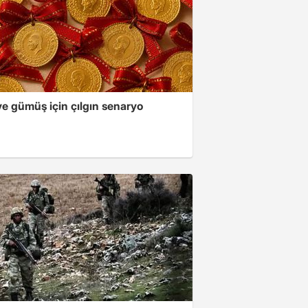
ve gümüş için çılgın senaryo