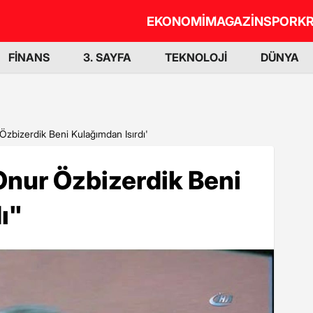
EKONOMİ
MAGAZİN
SPOR
KR
FİNANS
3. SAYFA
TEKNOLOJİ
DÜNYA
zbizerdik Beni Kulağımdan Isırdı'
Onur Özbizerdik Beni
ı"