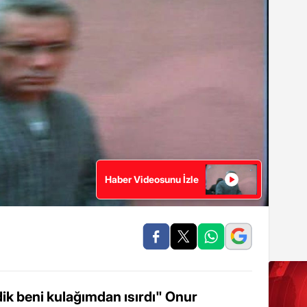
Haber Videosunu İzle
k beni kulağımdan ısırdı" Onur