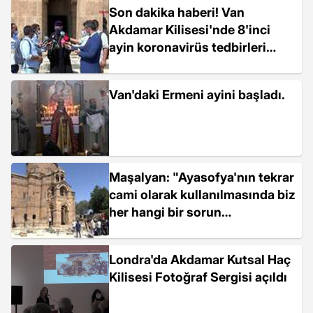
Son dakika haberi! Van
Akdamar Kilisesi'nde 8'inci
ayin koronavirüs tedbirleri
altında yapılıyor-6
Van'daki Ermeni ayini başladı.
Maşalyan: "Ayasofya'nın tekrar
cami olarak kullanılmasında biz
her hangi bir sorun
görmüyoruz"
Londra'da Akdamar Kutsal Haç
Kilisesi Fotoğraf Sergisi açıldı