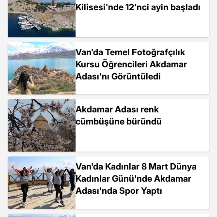
Kilisesi'nde 12'nci ayin başladı
Van'da Temel Fotoğrafçılık
Kursu Öğrencileri Akdamar
Adası'nı Görüntüledi
Akdamar Adası renk
cümbüşüne büründü
Van'da Kadınlar 8 Mart Dünya
Kadınlar Günü'nde Akdamar
Adası'nda Spor Yaptı