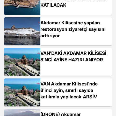
KATILACAK
Akdamar Kilisesine yapılan
restorasyon ziyaretçi sayısını
arttırıyor
VAN'DAKİ AKDAMAR KİLİSESİ
8'NCİ AYİNE HAZIRLANIYOR
VAN Akdamar Kilisesi'nde
8'inci ayin, sınırlı sayıda
katılımla yapılacak-ARŞİV
(DRONE) Akdamar