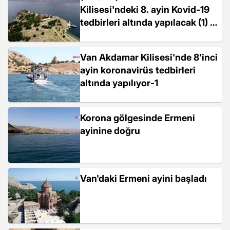
Kilisesi'ndeki 8. ayin Kovid-19
tedbirleri altında yapılacak (1) -
VAN
Van Akdamar Kilisesi'nde 8'inci
ayin koronavirüs tedbirleri
altında yapılıyor-1
Korona gölgesinde Ermeni
ayinine doğru
Van'daki Ermeni ayini başladı