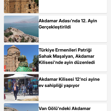
Akdamar Adası'nda 12. Ayin
Gerçekleştirildi
Türkiye Ermenileri Patriği
Sahak Maşalyan, Akdamar
Kilisesi'nde ayin düzenledi
Akdamar Kilisesi 12'nci ayine
ev sahipliği yapıyor
Van Gölü'ndeki Akdamar