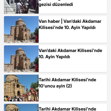
gezisi düzenledi
Van haber | Van'daki Akdamar
Kilisesi'nde 10. Ayin Yapıldı
Van'daki Akdamar Kilisesi'nde
10. Ayin Yapıldı
Tarihi Akdamar Kilisesi'nde
10'uncu ayin (2)
Tarihi Akdamar Kilisesi'nde