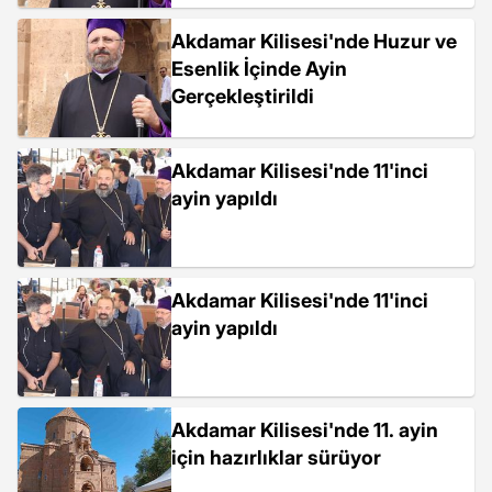
Akdamar Kilisesi'nde Huzur ve
Esenlik İçinde Ayin
Gerçekleştirildi
Akdamar Kilisesi'nde 11'inci
ayin yapıldı
Akdamar Kilisesi'nde 11'inci
ayin yapıldı
Akdamar Kilisesi'nde 11. ayin
için hazırlıklar sürüyor