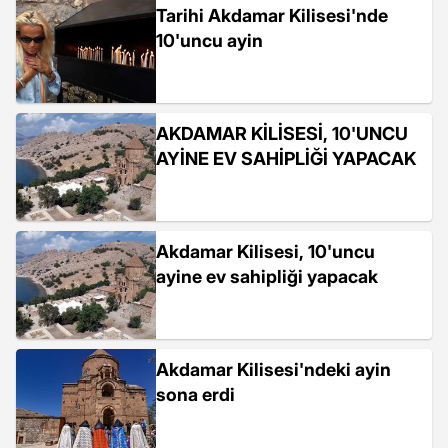
Tarihi Akdamar Kilisesi'nde
10'uncu ayin
AKDAMAR KİLİSESİ, 10'UNCU
AYİNE EV SAHİPLİĞİ YAPACAK
Akdamar Kilisesi, 10'uncu
ayine ev sahipliği yapacak
Akdamar Kilisesi'ndeki ayin
sona erdi