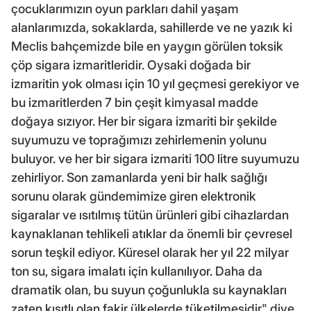
çocuklarımızın oyun parkları dahil yaşam
alanlarımızda, sokaklarda, sahillerde ve ne yazık ki
Meclis bahçemizde bile en yaygın görülen toksik
çöp sigara izmaritleridir. Oysaki doğada bir
izmaritin yok olması için 10 yıl geçmesi gerekiyor ve
bu izmaritlerden 7 bin çeşit kimyasal madde
doğaya sızıyor. Her bir sigara izmariti bir şekilde
suyumuzu ve toprağımızı zehirlemenin yolunu
buluyor. ve her bir sigara izmariti 100 litre suyumuzu
zehirliyor. Son zamanlarda yeni bir halk sağlığı
sorunu olarak gündemimize giren elektronik
sigaralar ve ısıtılmış tütün ürünleri gibi cihazlardan
kaynaklanan tehlikeli atıklar da önemli bir çevresel
sorun teşkil ediyor. Küresel olarak her yıl 22 milyar
ton su, sigara imalatı için kullanılıyor. Daha da
dramatik olan, bu suyun çoğunlukla su kaynakları
zaten kısıtlı olan fakir ülkelerde tüketilmesidir" diye