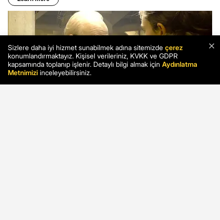
×
Sizlere daha iyi hizmet sunabilmek adına sitemizde
çerez
konumlandırmaktayız. Kişisel verileriniz, KVKK ve GDPR
kapsamında toplanıp işlenir. Detaylı bilgi almak için
Aydınlatma
Metnimizi
inceleyebilirsiniz.