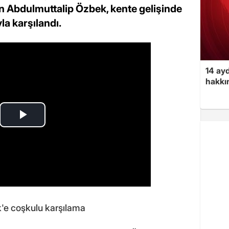
len Abdulmuttalip Özbek, kente gelişinde
la karşılandı.
14 ayd
hakkın
k'e coşkulu karşılama