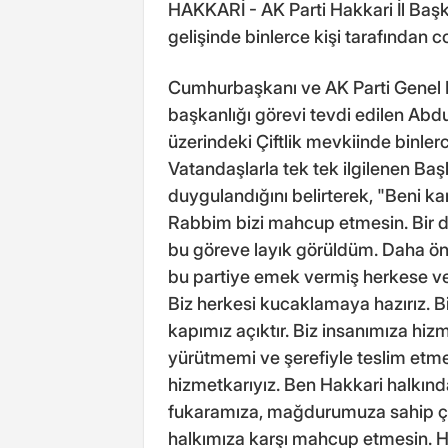
HAKKARİ - AK Parti Hakkari İl Başk
gelişinde binlerce kişi tarafından c
Cumhurbaşkanı ve AK Parti Genel 
başkanlığı görevi tevdi edilen Ab
üzerindeki Çiftlik mevkiinde binlerc
Vatandaşlarla tek tek ilgilenen B
duygulandığını belirterek, "Beni k
Rabbim bizi mahcup etmesin. Bir d
bu göreve layık görüldüm. Daha önc
bu partiye emek vermiş herkese ve
Biz herkesi kucaklamaya hazırız.
kapımız açıktır. Biz insanımıza hiz
yürütmemi ve şerefiyle teslim etme
hizmetkarıyız. Ben Hakkari halkında
fukaramıza, mağdurumuza sahip ç
halkımıza karşı mahcup etmesin. Ha