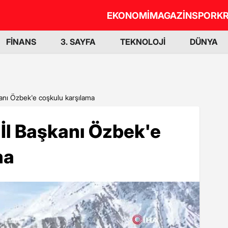
EKONOMİ
MAGAZİN
SPOR
KR
FİNANS
3. SAYFA
TEKNOLOJİ
DÜNYA
kanı Özbek'e coşkulu karşılama
 İl Başkanı Özbek'e
ma