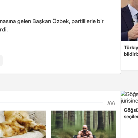
asına gelen Başkan Özbek, partililerle bir
rdi.
Türkiy
bildir
l
Göğsü
seçile