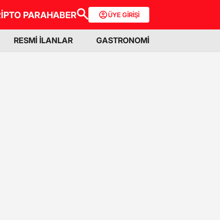
İPTO PARA
HABER
ÜYE GİRİŞİ
RESMİ İLANLAR
GASTRONOMİ