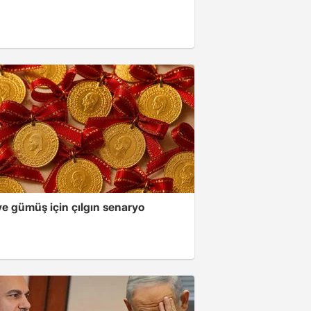
ve gümüş için çılgın senaryo