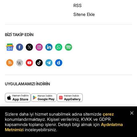
RSS
Sitene Ekle
BİZİ TAKİP EDİN
UYGULAMAMIZI İNDİRİN
Haberler.com: Türkiye’nin en kapsamlı haber sitesi. Son dakika haberleri
×
Sizlere daha iyi hizmet sunabilmek adına sitemizde
çerez
ve en güncel gelişmeler Haberler.com’da.
konumlandırmaktayız. Kişisel verileriniz, KVKK ve GDPR
kapsamında toplanıp işlenir. Detaylı bilgi almak için
Aydınlatma
Metnimizi
inceleyebilirsiniz.