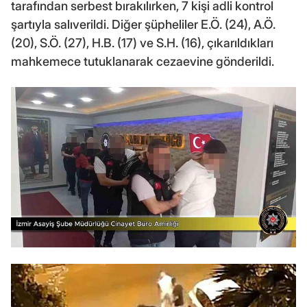
tarafından serbest bırakılırken, 7 kişi adli kontrol
şartıyla salıverildi. Diğer şüpheliler E.Ö. (24), A.Ö.
(20), S.Ö. (27), H.B. (17) ve S.H. (16), çıkarıldıkları
mahkemece tutuklanarak cezaevine gönderildi.