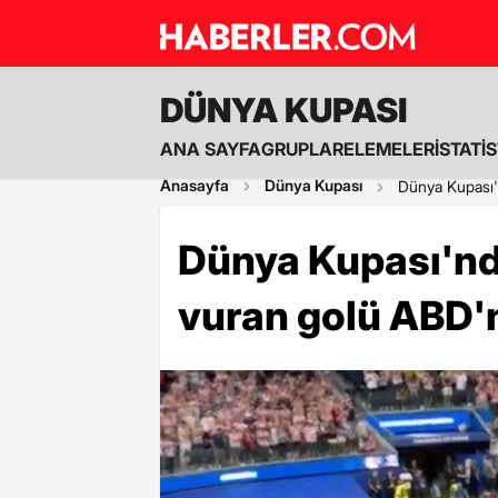
DÜNYA KUPASI
ANA SAYFA
GRUPLAR
ELEMELER
İSTATİ
Anasayfa
Dünya Kupası
Dünya Kupası'
Dünya Kupası'n
vuran golü ABD'ni