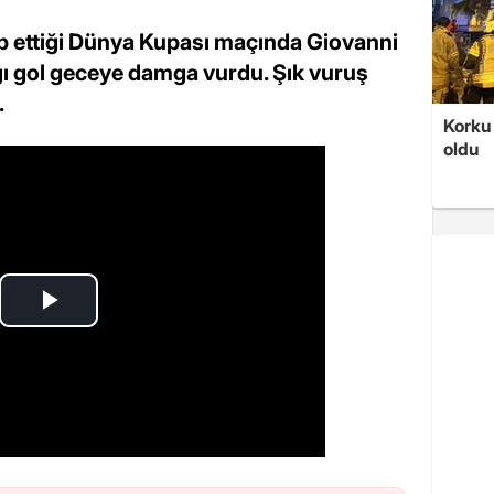
p ettiği Dünya Kupası maçında Giovanni
ğı gol geceye damga vurdu. Şık vuruş
.
Korku 
oldu