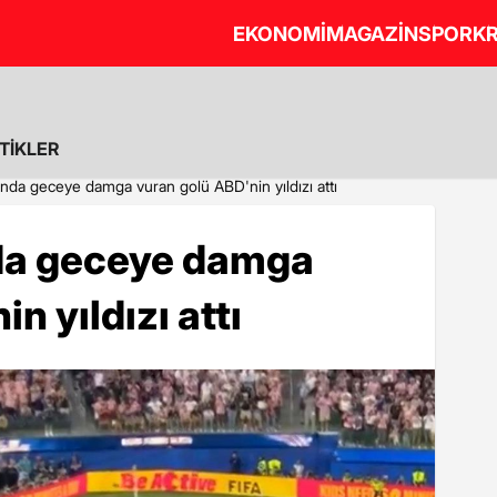
EKONOMİ
MAGAZİN
SPOR
KR
STİKLER
nda geceye damga vuran golü ABD'nin yıldızı attı
da geceye damga
n yıldızı attı