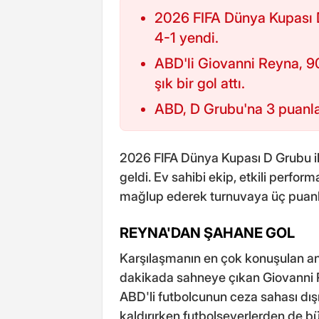
2026 FIFA Dünya Kupası 
4-1 yendi.
ABD'li Giovanni Reyna, 9
şık bir gol attı.
ABD, D Grubu'na 3 puanla
2026 FIFA Dünya Kupası D Grubu il
geldi. Ev sahibi ekip, etkili perfor
mağlup ederek turnuvaya üç puanl
REYNA'DAN ŞAHANE GOL
Karşılaşmanın en çok konuşulan an
dakikada sahneye çıkan Giovanni Re
ABD'li futbolcunun ceza sahası dışı
kaldırırken futbolseverlerden de bü