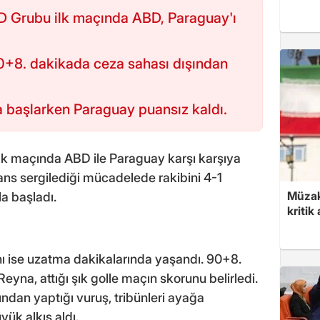
D Grubu ilk maçında ABD, Paraguay'ı
0+8. dakikada ceza sahası dışından
 başlarken Paraguay puansız kaldı.
k maçında ABD ile Paraguay karşı karşıya
mans sergilediği mücadelede rakibini 4-1
Müzak
a başladı.
kritik
ı ise uzatma dakikalarında yaşandı. 90+8.
yna, attığı şık golle maçın skorunu belirledi.
ndan yaptığı vuruş, tribünleri ayağa
yük alkış aldı.