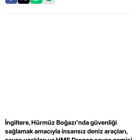
İngiltere, Hürmüz Boğazı'nda güvenliği
sağlamak amacıyla insansız deniz araçları,
savaş uçakları ve HMS Dragon savaş gemisi