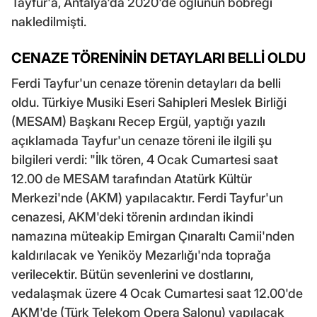
Tayfur'a, Antalya'da 2020'de oğlunun böbreği
nakledilmişti.
CENAZE TÖRENİNİN DETAYLARI BELLİ OLDU
Ferdi Tayfur'un cenaze törenin detayları da belli
oldu. Türkiye Musiki Eseri Sahipleri Meslek Birliği
(MESAM) Başkanı Recep Ergül, yaptığı yazılı
açıklamada Tayfur'un cenaze töreni ile ilgili şu
bilgileri verdi: "İlk tören, 4 Ocak Cumartesi saat
12.00 de MESAM tarafından Atatürk Kültür
Merkezi'nde (AKM) yapılacaktır. Ferdi Tayfur'un
cenazesi, AKM'deki törenin ardından ikindi
namazına müteakip Emirgan Çınaraltı Camii'nden
kaldırılacak ve Yeniköy Mezarlığı'nda toprağa
verilecektir. Bütün sevenlerini ve dostlarını,
vedalaşmak üzere 4 Ocak Cumartesi saat 12.00'de
AKM'de (Türk Telekom Opera Salonu) yapılacak