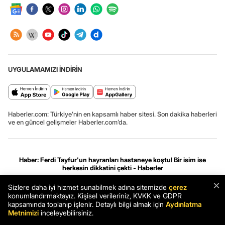
UYGULAMAMIZI İNDİRİN
Haberler.com: Türkiye’nin en kapsamlı haber sitesi. Son dakika haberleri
ve en güncel gelişmeler Haberler.com’da.
Haber: Ferdi Tayfur'un hayranları hastaneye koştu! Bir isim ise
herkesin dikkatini çekti - Haberler
Haber
Son Dakika
Haberler
×
Sizlere daha iyi hizmet sunabilmek adına sitemizde
çerez
konumlandırmaktayız. Kişisel verileriniz, KVKK ve GDPR
Gizlilik ve çerez ayarları
[Hata Bildir]
07.08.2026 08:46:38 #.0.3#
kapsamında toplanıp işlenir. Detaylı bilgi almak için
Aydınlatma
.HCFOK.
Metnimizi
inceleyebilirsiniz.