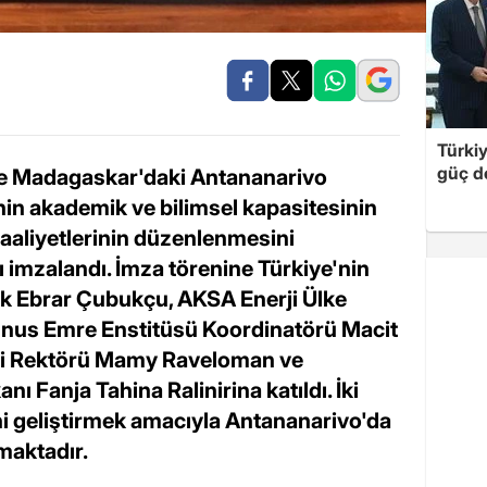
Türki
güç d
le Madagaskar'daki Antananarivo
nin akademik ve bilimsel kapasitesinin
faaliyetlerinin düzenlenmesini
 imzalandı. İmza törenine Türkiye'nin
ak Ebrar Çubukçu, AKSA Enerji Ülke
us Emre Enstitüsü Koordinatörü Macit
si Rektörü Mamy Raveloman ve
ı Fanja Tahina Ralinirina katıldı. İki
ini geliştirmek amacıyla Antananarivo'da
maktadır.