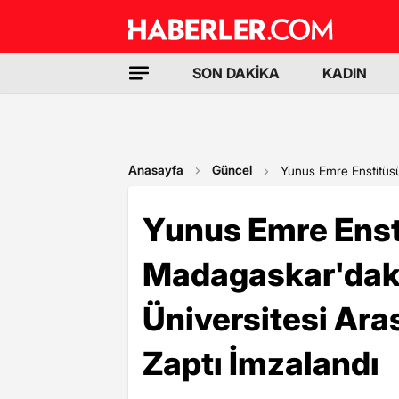
SON DAKİKA
KADIN
Anasayfa
Güncel
Yunus Emre Enstitüsü
Yunus Emre Ensti
Madagaskar'dak
Üniversitesi Ar
Zaptı İmzalandı