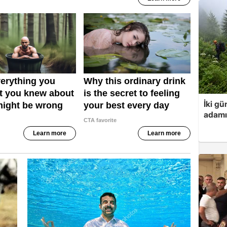
İki gü
adamı