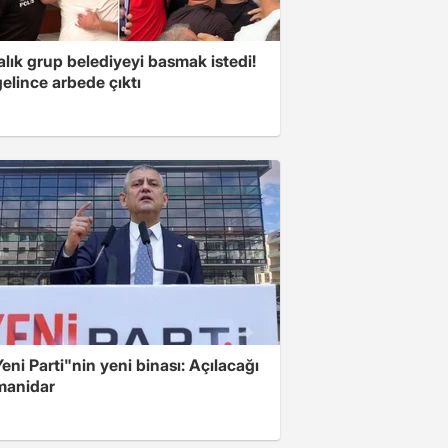
lık grup belediyeyi basmak istedi!
gelince arbede çıktı
Yeni Parti"nin yeni binası: Açılacağı
 manidar