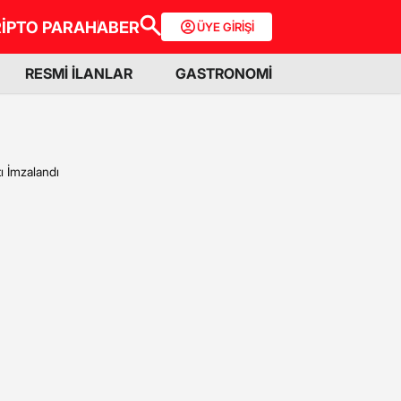
İPTO PARA
HABER
ÜYE GİRİŞİ
RESMİ İLANLAR
GASTRONOMİ
ı İmzalandı