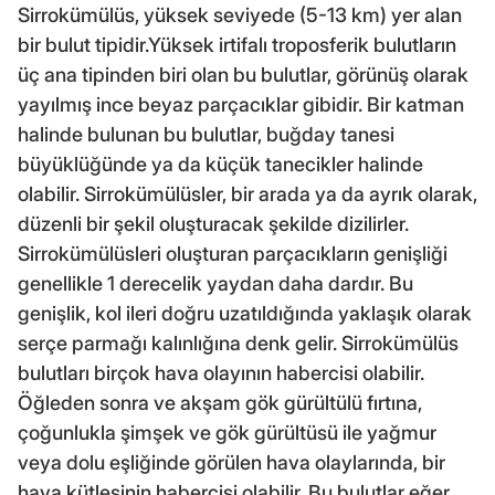
Sirrokümülüs, yüksek seviyede (5-13 km) yer alan
bir bulut tipidir.Yüksek irtifalı troposferik bulutların
üç ana tipinden biri olan bu bulutlar, görünüş olarak
yayılmış ince beyaz parçacıklar gibidir. Bir katman
halinde bulunan bu bulutlar, buğday tanesi
büyüklüğünde ya da küçük tanecikler halinde
olabilir. Sirrokümülüsler, bir arada ya da ayrık olarak,
düzenli bir şekil oluşturacak şekilde dizilirler.
Sirrokümülüsleri oluşturan parçacıkların genişliği
genellikle 1 derecelik yaydan daha dardır. Bu
genişlik, kol ileri doğru uzatıldığında yaklaşık olarak
serçe parmağı kalınlığına denk gelir. Sirrokümülüs
bulutları birçok hava olayının habercisi olabilir.
Öğleden sonra ve akşam gök gürültülü fırtına,
çoğunlukla şimşek ve gök gürültüsü ile yağmur
veya dolu eşliğinde görülen hava olaylarında, bir
hava kütlesinin habercisi olabilir. Bu bulutlar eğer