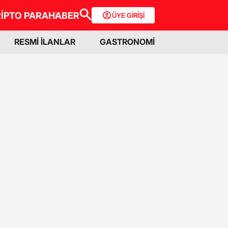
İPTO PARA
HABER
ÜYE GİRİŞİ
RESMİ İLANLAR
GASTRONOMİ