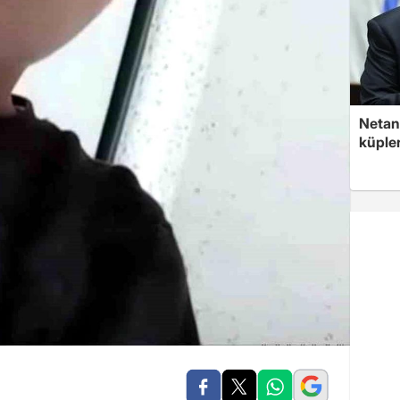
Netan
küple