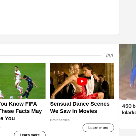
450 bi
kılar