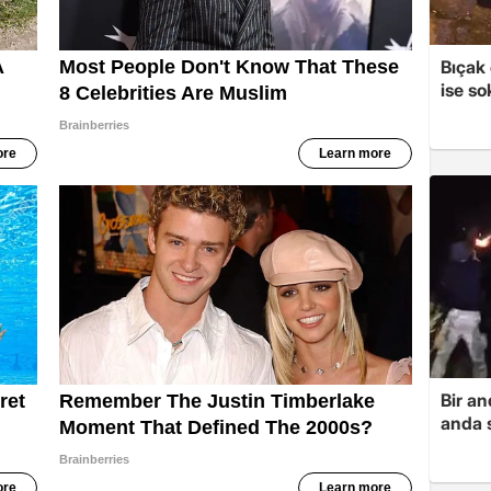
Bıçak 
ise so
Bir a
anda s