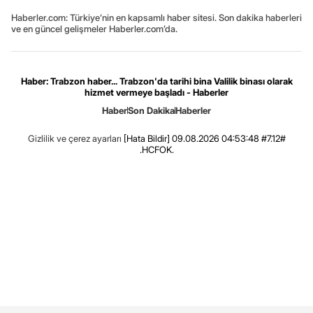
Haberler.com: Türkiye’nin en kapsamlı haber sitesi. Son dakika haberleri
ve en güncel gelişmeler Haberler.com’da.
Haber: Trabzon haber... Trabzon'da tarihi bina Valilik binası olarak
hizmet vermeye başladı - Haberler
Haber
Son Dakika
Haberler
Gizlilik ve çerez ayarları
[Hata Bildir]
09.08.2026 04:53:48 #7.12#
.HCFOK.